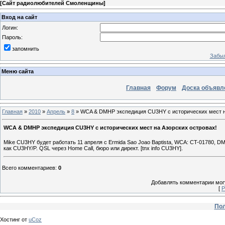
[
Сайт радиолюбителей Смоленщины
]
Вход на сайт
Логин:
Пароль:
запомнить
Забыл
Меню сайта
Главная
Форум
Доска объявл
Главная
»
2010
»
Апрель
»
8
» WCA & DMHP экспедиция CU3HY с исторических мест н
WCA & DMHP экспедиция CU3HY с исторических мест на Азорских островах!
Mike CU3HY будет работать 11 апреля с Ermida Sao Joao Baptista, WCA: CT-01780, DM
как CU3HY/P. QSL через Home Call, бюро или директ. [tnx info CU3HY].
Всего комментариев
:
0
Добавлять комментарии могу
[
Р
Пол
Хостинг от
uCoz