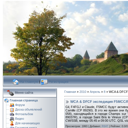
На главную
|
Регистрация
Главная
»
2010
»
Апрель
»
8
» WCA & DFCF 
Меню сайта
Главная страница
WCA & DFCF экспедиция F5MCC/P 
Форум
Gil, F4FGJ и Claude, F5MCC будут активн
Доска объявлений
Camille (CP 89290). В это же время они 
058), находящийся в городе Champs sur Yo
Фотоальбом
89037R), в городе Saint Bris le Vineux 
Видео
CW/SSB, между 05:45 и 09:00 UTC. QSL via
Для начинающих
Просмотров
:
1993
|
Добавил
:
R6AT
|
Рейтинг
:
0.0
/
0
Гостевая книга