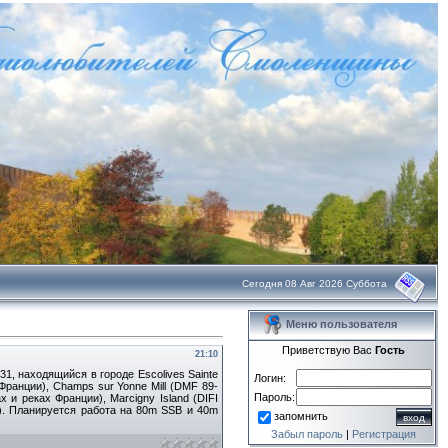
Сегодня 08 Авг 2026 Суббота
Меню пользователя
Приветствую Вас
Гость
21:10
1, находящийся в городе Escolives Sainte
Логин:
Франции), Champs sur Yonne Mill (DMF 89-
Пароль:
х и реках Франции), Marcigny Island (DIFI
5). Планируется работа на 80m SSB и 40m
запомнить
Забыл пароль
|
Регистрация