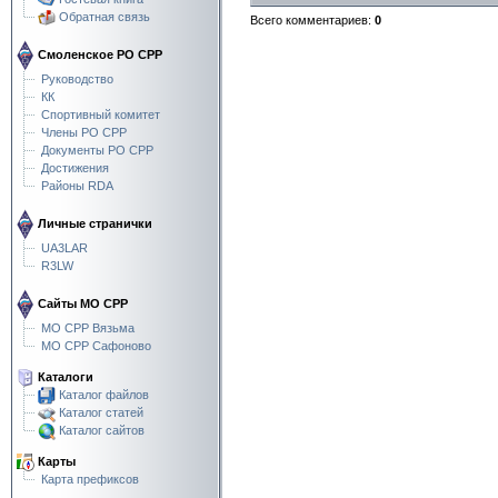
Обратная связь
Всего комментариев
:
0
Смоленское РО СРР
Руководство
КК
Спортивный комитет
Члены РО СРР
Документы РО СРР
Достижения
Районы RDA
Личные странички
UA3LAR
R3LW
Сайты МО СРР
МО СРР Вязьма
МО СРР Сафоново
Каталоги
Каталог файлов
Каталог статей
Каталог сайтов
Карты
Карта префиксов