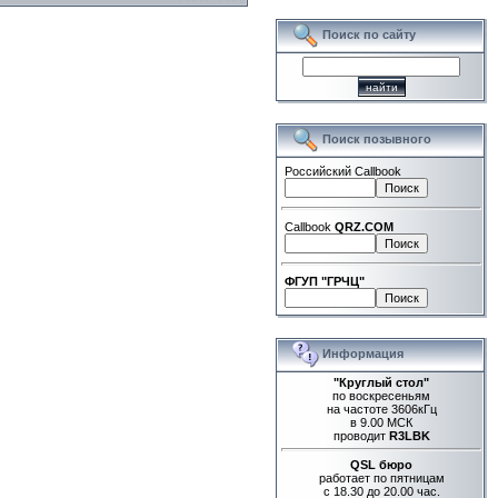
Поиск по сайту
Поиск позывного
Российский Callbook
Callbook
QRZ.COM
ФГУП "ГРЧЦ"
Информация
"Круглый стол"
по воскресеньям
на частоте 3606кГц
в 9.00 МСК
проводит
R3LBK
QSL бюро
работает по пятницам
с 18.30 до 20.00 час.