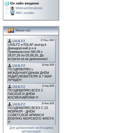
Он лайн вещание
WebcamSmolensk
МКС онлайн
Мини-чат
Для добавления необходима
авторизация