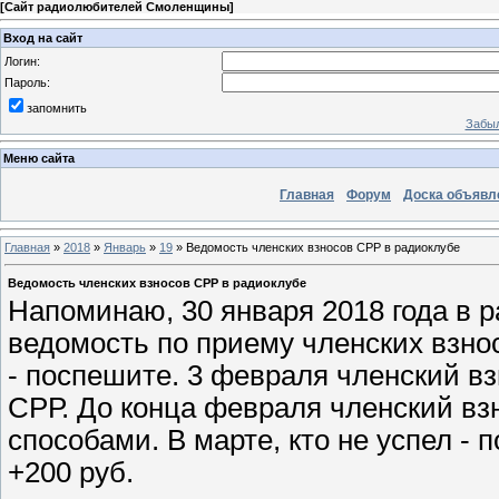
[
Сайт радиолюбителей Смоленщины
]
Вход на сайт
Логин:
Пароль:
запомнить
Забыл
Меню сайта
Главная
Форум
Доска объявл
Главная
»
2018
»
Январь
»
19
» Ведомость членских взносов СРР в радиоклубе
Ведомость членских взносов СРР в радиоклубе
Напоминаю, 30 января 2018 года в р
ведомость по приему членских взнос
- поспешите. 3 февраля членский в
СРР. До конца февраля членский в
способами. В марте, кто не успел -
+200 руб.