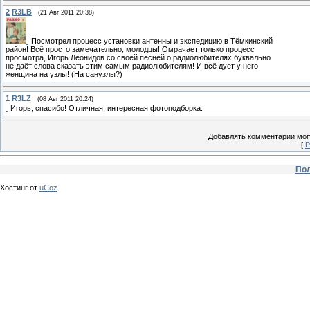
2
R3LB
(21 Авг 2011 20:38)
Посмотрел процесс установки антенны и экспедицию в Тёмкинский
район! Всё просто замечательно, молодцы! Омрачает только процесс
просмотра, Игорь Леонидов со своей песней о радиолюбителях буквально
не даёт слова сказать этим самым радиолюбителям! И всё дует у него
женщина на узлы! (На санузлы?)
1
R3LZ
(08 Авг 2011 20:24)
Игорь, спасибо! Отличная, интересная фотоподборка.
Добавлять комментарии могу
[
Р
Пол
Хостинг от
uCoz