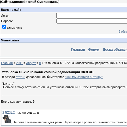
[
Сайт радиолюбителей Смоленщины
]
Вход на сайт
Логин:
Пароль:
запомнить
Забыл
Меню сайта
Главная
Форум
Доска объявл
Главная
»
2011
»
Август
»
8
» Установка XL-222 на коллективной радиостанции RK3LX
Установка XL-222 на коллективной радиостанции RK3LXG
В раздел
статьи
добавлен новый материал
"Как мы ставили антенну"
.
"Цитата”
-Сейчас я хочу остановиться на установке антенны XL-222, которая была приобрете
Всего комментариев
:
3
3
RZ3LC
(22 Авг 2011 11:35)
Не понял о какой песне идет речь. Пересмотрел ролик по Темкино там таког