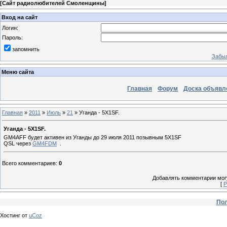
[
Сайт радиолюбителей Смоленщины
]
Вход на сайт
Логин:
Пароль:
запомнить
Забыл
Меню сайта
Главная
Форум
Доска объявл
Главная
»
2011
»
Июль
»
21
» Уганда - 5X1SF.
Уганда - 5X1SF.
GM4AFF будет активен из Уганды до 29 июля 2011 позывным 5X1SF
QSL через
GM4FDM
.
Всего комментариев
:
0
Добавлять комментарии могу
[
Р
Пол
Хостинг от
uCoz