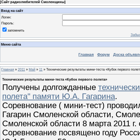
[
Сайт радиолюбителей Смоленщины
]
Вход на сайт
Логин:
Пароль:
запомнить
Забыл
Меню сайта
Главная
Форум
Доска объявл
Главная
»
2011
»
Май
»
11
» Технические результаты мини-теста «Кубок первого поле
Технические результаты мини-теста «Кубок первого полета»
Получены долгожданные
технически
полета" памяти Ю.А. Гагарина
.
Соревнование ( мини-тест) проводи
Гагарин Смоленской области, Смо
Смоленской области 8 марта 2011 г. 
Соревнование посвящено году Росс