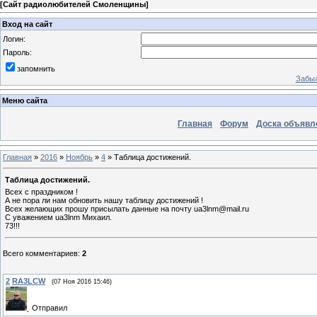
[
Сайт радиолюбителей Смоленщины
]
Вход на сайт
Логин:
Пароль:
запомнить
Забыл
Меню сайта
Главная
Форум
Доска объявл
Главная
»
2016
»
Ноябрь
»
4
» Таблица достижений.
Таблица достижений.
Всех с праздником !
А не пора ли нам обновить нашу таблицу достижений !
Всех желающих прошу присылать данные на почту ua3lnm@mail.ru
С уважением ua3lnm Михаил.
73!!!
Всего комментариев
:
2
2
RA3LCW
(07 Ноя 2016 15:46)
Отправил