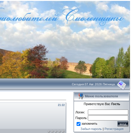
Сегодня 07 Авг 2026 Пятница
Меню пользователя
Приветствую Вас
Гость
21:22
Логин:
Пароль:
запомнить
Забыл пароль
|
Регистрация