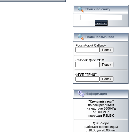
Поиск по сайту
Поиск позывного
Российский Callbook
Callbook
QRZ.COM
ФГУП "ГРЧЦ"
Информация
"Круглый стол"
по воскресеньям
на частоте 3606кГц
в 9.00 МСК
проводит
R3LBK
QSL бюро
работает по пятницам
с 18.30 до 20.00 час.