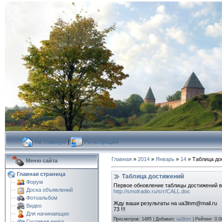
На главную
|
Регистрация
Главная
»
2014
»
Январь
»
14
» Таблица до
Меню сайта
Главная страница
Таблица достижений
Форум
Первое обновление таблицы достижений в 
Доска объявлений
http://smolradio.ru/srr/CALL.doc
Фотоальбом
Жду ваши результаты на ua3lnm@mail.ru
Видео
73 !!!
Для начинающих
Просмотров
:
1485
|
Добавил
:
ua3lnm
|
Рейтинг
:
0.0
Гостевая книга