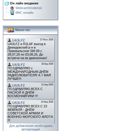
Он лайн вещание
WebcamSmolensk
МКС онлайн
Мини-чат
Для добавления необходима
авторизация