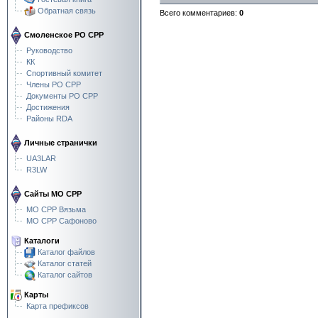
Обратная связь
Всего комментариев
:
0
Смоленское РО СРР
Руководство
КК
Спортивный комитет
Члены РО СРР
Документы РО СРР
Достижения
Районы RDA
Личные странички
UA3LAR
R3LW
Сайты МО СРР
МО СРР Вязьма
МО СРР Сафоново
Каталоги
Каталог файлов
Каталог статей
Каталог сайтов
Карты
Карта префиксов