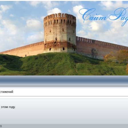
стижений
этом году.
/
0