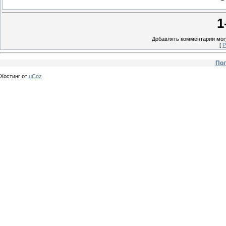
1
Добавлять комментарии могу
[
Р
Пол
Хостинг от
uCoz