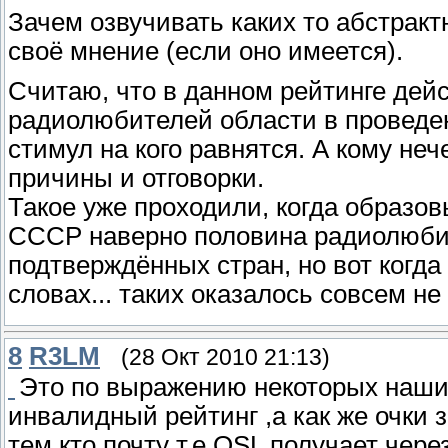
Зачем озвучивать каких то абстрак
своё мнение (если оно имеется).
Считаю, что в данном рейтинге дей
радиолюбителей области в проведени
стимул на кого равнятся. А кому неч
причины и отговорки.
Такое уже проходили, когда образов
СССР наверно половина радиолюбит
подтверждённых стран, но вот когда
словах... таких оказалось совсем не
8
R3LM
(28 Окт 2010 21:13)
Это по выражению некоторых наши
инвалидный рейтинг ,а как же очки
тем кто почту т.е.QSL получает чере