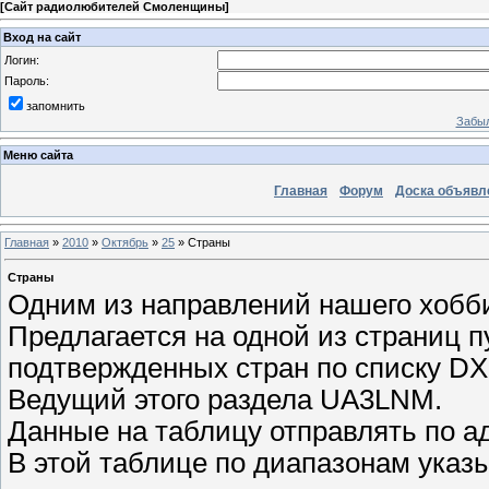
[
Сайт радиолюбителей Смоленщины
]
Вход на сайт
Логин:
Пароль:
запомнить
Забыл
Меню сайта
Главная
Форум
Доска объявл
Главная
»
2010
»
Октябрь
»
25
» Страны
Страны
Одним из направлений нашего хобби
Предлагается на одной из страниц 
подтвержденных стран по списку D
Ведущий этого раздела UA3LNM.
Данные на таблицу отправлять по а
В этой таблице по диапазонам указ