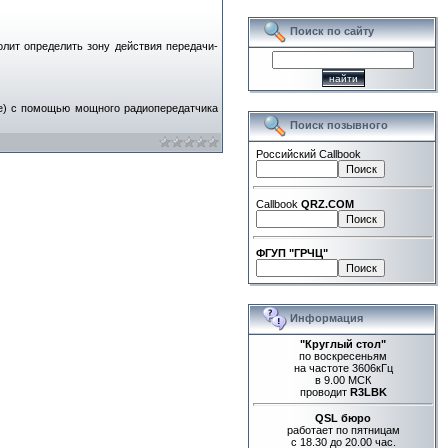
Поиск по сайту
лит определить зону действия передачи-
е) с помощью мощного радиопередатчика
Поиск позывного
Российский Callbook
Callbook
QRZ.COM
ФГУП "ГРЧЦ"
Информация
"Круглый стол"
по воскресеньям
на частоте 3606кГц
в 9.00 МСК
проводит
R3LBK
QSL бюро
работает по пятницам
с 18.30 до 20.00 час.