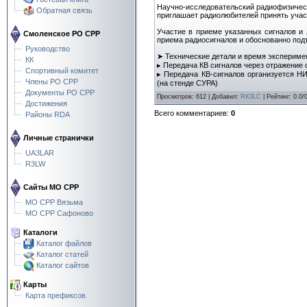
Научно-исследовательский радиофизичес
Обратная связь
приглашает радиолюбителей принять учас
Участие в приеме указанных сигналов и 
Смоленское РО СРР
приема радиосигналов и обоснованно под
Руководство
➤ Технические детали и время экспериме
КК
▸ Передача КВ сигналов через отражение 
Спортивный комитет
▸ Передача КВ-сигналов организуется 
Члены РО СРР
(на стенде СУРА)
Документы РО СРР
Просмотров
:
612
|
Добавил
:
RK3LC
|
Рейтинг
:
0.0
/
Достижения
Всего комментариев
:
0
Районы RDA
Личные странички
UA3LAR
R3LW
Сайты МО СРР
МО СРР Вязьма
МО СРР Сафоново
Каталоги
Каталог файлов
Каталог статей
Каталог сайтов
Карты
Карта префиксов