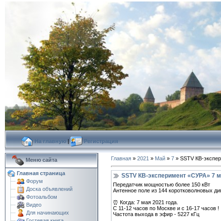
На главную
|
Регистрация
Главная
»
2021
»
Май
»
7
» SSTV КВ-экспер
Меню сайта
Главная страница
SSTV КВ-эксперимент «СУРА» 7 м
Форум
Передатчик мощностью более 150 кВт
Доска объявлений
Антенное поле из 144 коротковолновых ди
Фотоальбом
⏰ Когда: 7 мая 2021 года.
Видео
С 11-12 часов по Москве и с 16-17 часов !
Для начинающих
Частота выхода в эфир - 5227 кГц
Гостевая книга