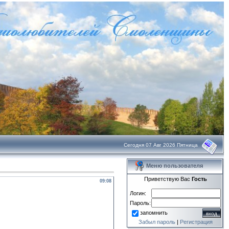
Сегодня 07 Авг 2026 Пятница
Меню пользователя
Приветствую Вас
Гость
09:08
Логин:
Пароль:
запомнить
Забыл пароль
|
Регистрация