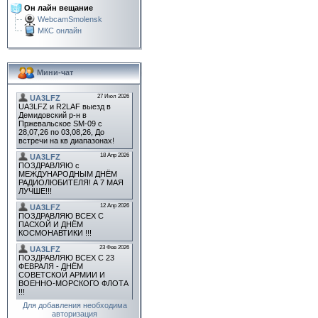
Он лайн вещание
WebcamSmolensk
МКС онлайн
Мини-чат
Для добавления необходима
авторизация