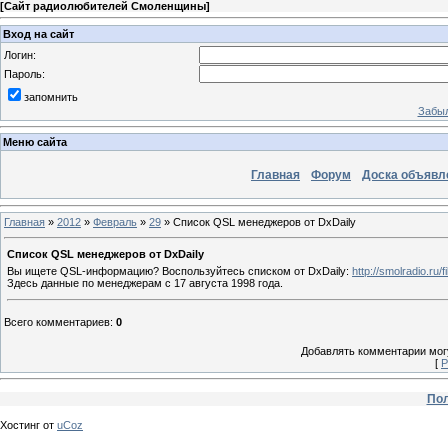
[
Сайт радиолюбителей Смоленщины
]
Вход на сайт
Логин:
Пароль:
запомнить
Забыл
Меню сайта
Главная
Форум
Доска объявл
Главная
»
2012
»
Февраль
»
29
» Список QSL менеджеров от DxDaily
Список QSL менеджеров от DxDaily
Вы ищете QSL-информацию? Воспользуйтесь списком от DxDaily:
http://smolradio.ru/
Здесь данные по менеджерам с 17 августа 1998 года.
Всего комментариев
:
0
Добавлять комментарии могу
[
Р
Пол
Хостинг от
uCoz