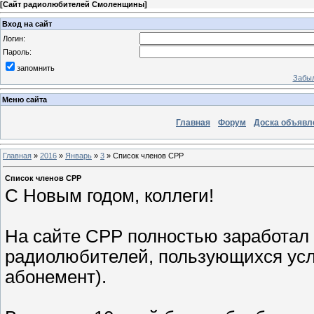
[
Сайт радиолюбителей Смоленщины
]
Вход на сайт
Логин:
Пароль:
запомнить
Забыл
Меню сайта
Главная
Форум
Доска объявл
Главная
»
2016
»
Январь
»
3
» Список членов СРР
Список членов СРР
С Новым годом, коллеги!
На сайте СРР полностью заработал 
радиолюбителей, пользующихся ус
абонемент).