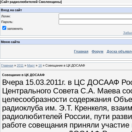
[
Сайт радиолюбителей Смоленщины
]
Вход на сайт
Логин:
Пароль:
запомнить
Забыл
Меню сайта
Главная
Форум
Доска объявл
Главная
»
2011
»
Март
»
16
» Совещание в ЦК ДОСААФ
Совещание в ЦК ДОСААФ
Вчера 15.03.2011г. в ЦС ДОСААФ Ро
Центрального Совета С.А. Маева со
целесообразности содержания Объед
радиоклуба им. Э.Т. Кренкеля, вз
радиолюбителей России, пути разв
работе совещания приняли участие