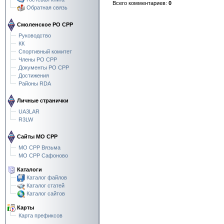
Всего комментариев
:
0
Обратная связь
Смоленское РО СРР
Руководство
КК
Спортивный комитет
Члены РО СРР
Документы РО СРР
Достижения
Районы RDA
Личные странички
UA3LAR
R3LW
Сайты МО СРР
МО СРР Вязьма
МО СРР Сафоново
Каталоги
Каталог файлов
Каталог статей
Каталог сайтов
Карты
Карта префиксов