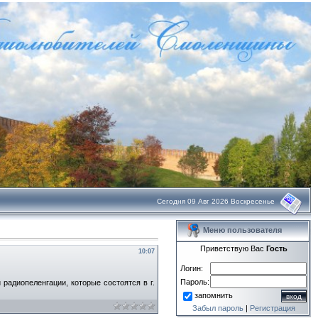
Сегодня 09 Авг 2026 Воскресенье
Меню пользователя
Приветствую Вас
Гость
10:07
Логин:
Пароль:
радиопеленгации, которые состоятся в г.
запомнить
Забыл пароль
|
Регистрация