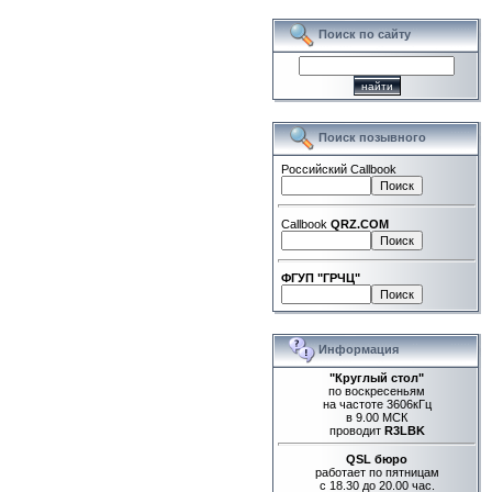
Поиск по сайту
Поиск позывного
Российский Callbook
Callbook
QRZ.COM
ФГУП "ГРЧЦ"
Информация
"Круглый стол"
по воскресеньям
на частоте 3606кГц
в 9.00 МСК
проводит
R3LBK
QSL бюро
работает по пятницам
с 18.30 до 20.00 час.