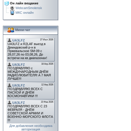
Он лайн вещание
WebcamSmolensk
МКС онлайн
Мини-чат
Для добавления необходима
авторизация