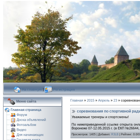
На главную
|
Регистрация
Главная
»
2015
»
Апрель
»
23
» соревнован
Меню сайта
Главная страница
соревнования по спортивной рад
Форум
Уважаемые тренеры и спортсмены!
Доска объявлений
По нижеприведенной ссылке открыта онла
Фотоальбом
Воронеже 07-12.05.2015 г. (в ЕКП №26644,
Видео
Просмотров
:
1405
|
Добавил
:
R3LB
|
Рейтинг
:
0.0
/
0
Для начинающих
Гостевая книга