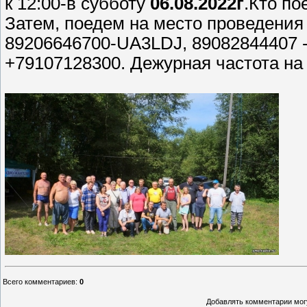
к 12:00-в субботу
06.08.2022г
.Кто по
Затем, поедем на место проведения с
89206646700-UA3LDJ, 89082844407 
+79107128300. Дежурная частота на
Всего комментариев
:
0
Добавлять комментарии могу