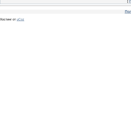
[
Р
Пол
Хостинг от
uCoz