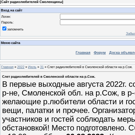
[
Сайт радиолюбителей Смоленщины
]
Вход на сайт
Логин:
Пароль:
запомнить
Забыл
Меню сайта
Главная
Форум
Доска объявл
Главная
»
2022
»
Июль
»
31
» Слет радиолюбителей в Смоленской области на р.Сож.
Слет радиолюбителей в Смоленской области на р.Сож.
В первые выходные августа 2022г. 
р-не, Смоленской обл. на р.Сож, в 
желающие р.любители области и гост
вещи, палатки и прочее. Организато
участников и гостей соблюдать меры
обстановкой! Место подготовлено. С