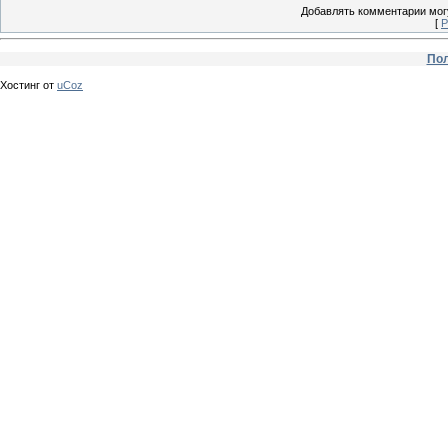
Добавлять комментарии могу
[
Р
Пол
Хостинг от
uCoz