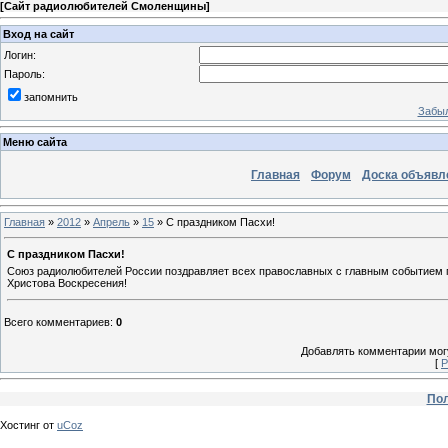
[
Сайт радиолюбителей Смоленщины
]
Вход на сайт
Логин:
Пароль:
запомнить
Забыл
Меню сайта
Главная
Форум
Доска объявл
Главная
»
2012
»
Апрель
»
15
» С праздником Пасхи!
С праздником Пасхи!
Союз радиолюбителей России поздравляет всех православных с главным событием 
Христова Воскресения!
Всего комментариев
:
0
Добавлять комментарии могу
[
Р
Пол
Хостинг от
uCoz