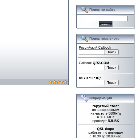
Поиск по сайту
Поиск позывного
Российский Callbook
Callbook
QRZ.COM
ФГУП "ГРЧЦ"
Информация
"Круглый стол"
по воскресеньям
на частоте 3606кГц
в 9.00 МСК
проводит
R3LBK
QSL бюро
работает по пятницам
с 18.30 до 20.00 час.