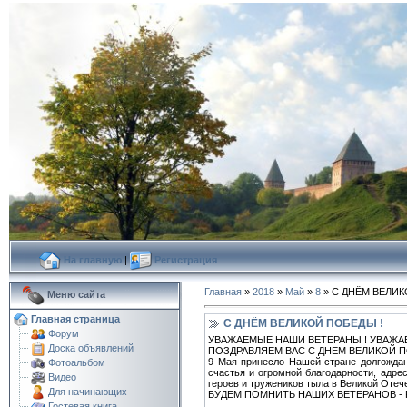
На главную
|
Регистрация
Главная
»
2018
»
Май
»
8
» С ДНЁМ ВЕЛИК
Меню сайта
Главная страница
С ДНЁМ ВЕЛИКОЙ ПОБЕДЫ !
Форум
УВАЖАЕМЫЕ НАШИ ВЕТЕРАНЫ ! УВАЖА
Доска объявлений
ПОЗДРАВЛЯЕМ ВАС С ДНЕМ ВЕЛИКОЙ ПО
9 Мая принесло Нашей стране долгождан
Фотоальбом
счастья и огромной благодарности, адр
Видео
героев и тружеников тыла в Великой Отеч
Для начинающих
БУДЕМ ПОМНИТЬ НАШИХ ВЕТЕРАНОВ - 
Гостевая книга