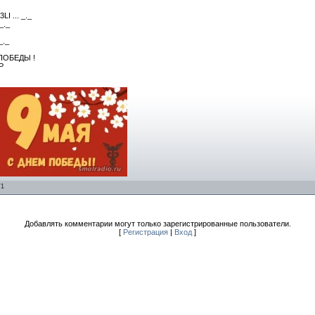
I ... _._
_._
_._
ПОБЕДЫ !
Р
/
1
Добавлять комментарии могут только зарегистрированные пользователи.
[
Регистрация
|
Вход
]