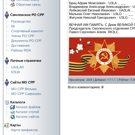
Бриц Абрам Моисеевич - U3LA ... _._
Обратная связь
Владимиров Александр Александрович - U3L
Лобковский Евгений Иванович - UA3LAI ... 
Малькин Олег Николаевич - U3LO - ... _._
Смоленское РО СРР
Жигунов Николай Григорьевич - U3LG - ... 
Руководство
ВЕЧНАЯ ИМ ПАМЯТЬ. С Днем ВЕЛИКОЙ 
КК
Председатель Смоленского отделения СР
Спортивный комитет
Павел Сергеевич Алеев. RK3LC
Члены РО СРР
Документы РО СРР
Достижения
Районы RDA
Личные странички
UA3LAR
R3LW
Просмотров
:
1024
|
Добавил
:
RK3LC
|
Рейтинг
:
5.0
Сайты МО СРР
Всего комментариев
:
0
МО СРР Вязьма
МО СРР Сафоново
Каталоги
Каталог файлов
Каталог статей
Каталог сайтов
Карты
Карта префиксов