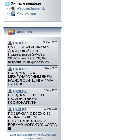
Он лайн вещание
WebcamSmolensk
МКС онлайн
Мини-чат
Для добавления необходима
авторизация