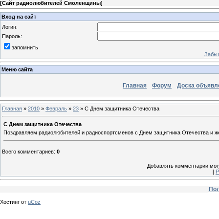
[
Сайт радиолюбителей Смоленщины
]
Вход на сайт
Логин:
Пароль:
запомнить
Забыл
Меню сайта
Главная
Форум
Доска объявл
Главная
»
2010
»
Февраль
»
23
» С Днем защитника Отечества
С Днем защитника Отечества
Поздравляем радиолюбителей и радиоспортсменов с Днем защитника Отечества и жел
Всего комментариев
:
0
Добавлять комментарии могу
[
Р
Пол
Хостинг от
uCoz