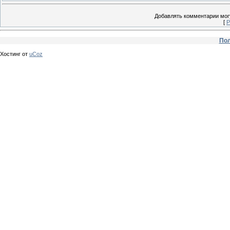
Добавлять комментарии могу
[
Р
Пол
Хостинг от
uCoz