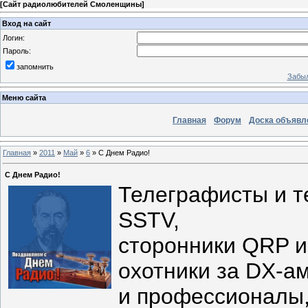
[
Сайт радиолюбителей Смоленщины
]
Вход на сайт
Логин:
Пароль:
запомнить
Забыл
Меню сайта
Главная
Форум
Доска объявл
Главная
»
2011
»
Май
»
6
» С Днем Радио!
С Днем Радио!
Телеграфисты и т
SSTV,
сторонники QRP и 
охотники за DX-ам
и профессионалы,