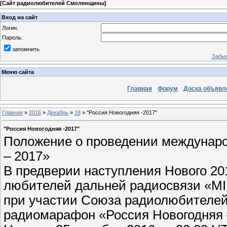
[
Сайт радиолюбителей Смоленщины
]
Вход на сайт
Логин:
Пароль:
запомнить
Забыл
Меню сайта
Главная
Форум
Доска объявл
Главная
»
2016
»
Декабрь
»
18
» "Россия Новогодняя -2017"
"Россия Новогодняя -2017"
Положение о проведении междунаро
– 2017»
В предверии наступления Нового 20
любителей дальней радиосвязи «M
при участии Союза радиолюбителе
радиомарафон «Россия Новогодняя 