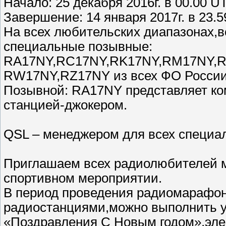
Начало: 25 декабря 2016г. в 00.00 U
Завершение: 14 января 2017г. в 23.
На всех любительских диапазонах,в
специальные позывные:
RA17NY,RC17NY,RK17NY,RM17NY,R
RW17NY,RZ17NY из всех ФО России
Позывной: RA17NY представляет ком
станцией-джокером.
QSL – менеджером для всех специа
Приглашаем всех радиолюбителей м
спортивном мероприятии.
В период проведения радиомарафо
радиостанциями,можно выполнить у
«Поздравления С Новым годом»,эле