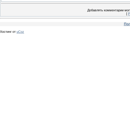
Добавлять комментарии могу
[
Р
Пол
Хостинг от
uCoz