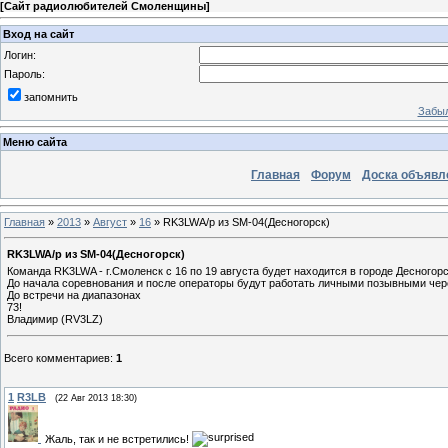
[
Сайт радиолюбителей Смоленщины
]
Вход на сайт
Логин:
Пароль:
запомнить
Забыл
Меню сайта
Главная
Форум
Доска объявл
Главная
»
2013
»
Август
»
16
» RK3LWA/p из SM-04(Десногорск)
RK3LWA/p из SM-04(Десногорск)
Команда RK3LWA - г.Смоленск с 16 по 19 августа будет находится в городе Десногор
До начала соревнования и после операторы будут работать личными позывными через
До встречи на диапазонах
73!
Владимир (RV3LZ)
Всего комментариев
:
1
1
R3LB
(22 Авг 2013 18:30)
Жаль, так и не встретились!