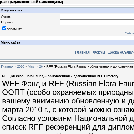
[
Сайт радиолюбителей Смоленщины
]
Вход на сайт
Логин:
Пароль:
запомнить
Забыл
Меню сайта
Главная
Форум
Доска объявл
Главная
»
2010
»
Март
»
26
» RFF (Russian Flora Fauna) - обновленная и дополненная 
RFF (Russian Flora Fauna) - обновленная и дополненная RFF Directory
WFF Фонд и RFF (Russian Flora Fau
ООПТ (особо охраняемых природных
вашему вниманию обновленную и доп
марта 2010 г., с которой можно озна
Согласно условиям Национальной 
список RFF референций для дипло