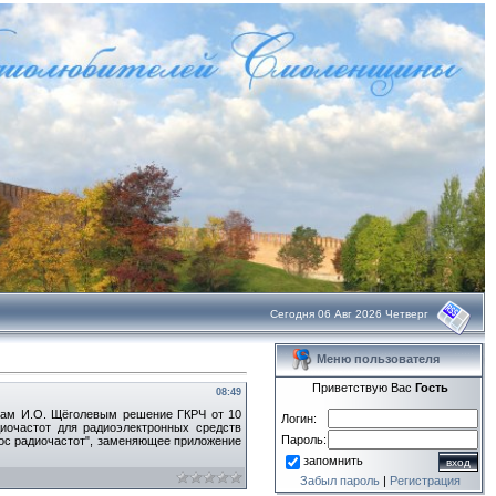
Сегодня 06 Авг 2026 Четверг
Меню пользователя
Приветствую Вас
Гость
08:49
там И.О. Щёголевым решение ГКРЧ от 10
Логин:
диочастот для радиоэлектронных средств
Пароль:
ос радиочастот", заменяющее приложение
запомнить
Забыл пароль
|
Регистрация