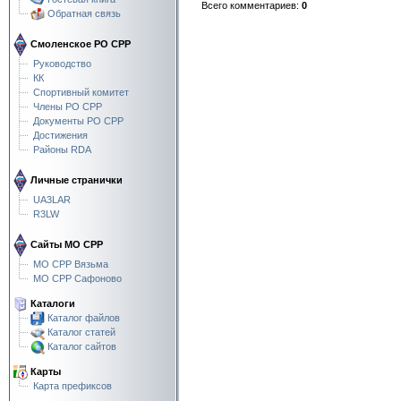
Всего комментариев
:
0
Обратная связь
Смоленское РО СРР
Руководство
КК
Спортивный комитет
Члены РО СРР
Документы РО СРР
Достижения
Районы RDA
Личные странички
UA3LAR
R3LW
Сайты МО СРР
МО СРР Вязьма
МО СРР Сафоново
Каталоги
Каталог файлов
Каталог статей
Каталог сайтов
Карты
Карта префиксов