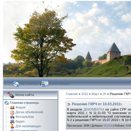
На главную
|
Регистрация
Главная
»
2011
»
Март
»
26
» Решение ГКРЧ 
Меню сайта
Главная страница
Решение ГКРЧ от 10.03.2011г.
Форум
В разделе
ДОКУМЕНТЫ
на сайте СРР оп
Доска объявлений
марта 2011 г. N 11-11-03 "О внесении 
любительской и любительской спутников
Фотоальбом
N 2 к решению ГКРЧ от 15.07.2010 г. N 10-0
Видео
Просмотров
:
3096
|
Добавил
:
RZ3LA
|
Рейтинг
:
0.0
/
Для начинающих
Гостевая книга