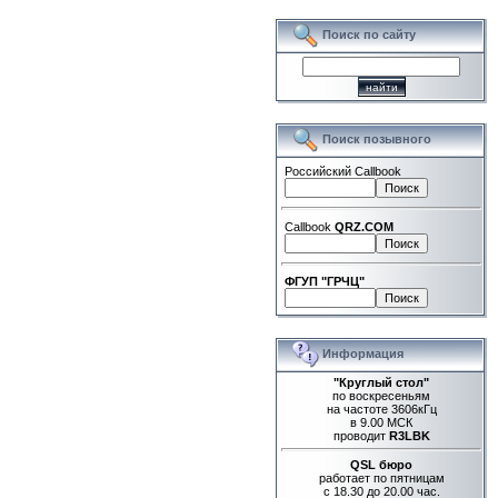
Поиск по сайту
Поиск позывного
Российский Callbook
Callbook
QRZ.COM
ФГУП "ГРЧЦ"
Информация
"Круглый стол"
по воскресеньям
на частоте 3606кГц
в 9.00 МСК
проводит
R3LBK
QSL бюро
работает по пятницам
с 18.30 до 20.00 час.