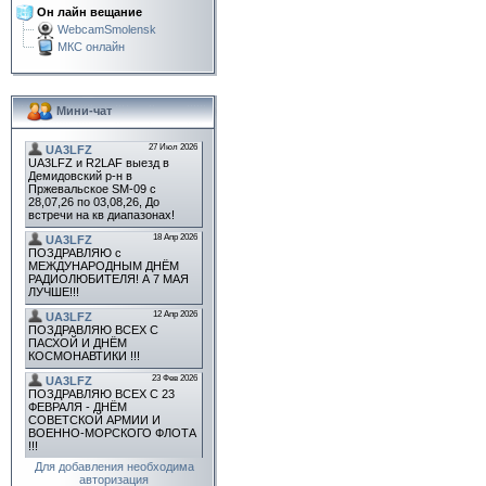
Он лайн вещание
WebcamSmolensk
МКС онлайн
Мини-чат
Для добавления необходима
авторизация