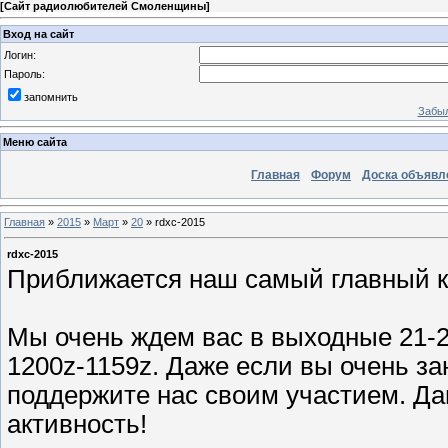
[
Сайт радиолюбителей Смоленщины
]
Вход на сайт
Логин:
Пароль:
запомнить
Забыл
Меню сайта
Главная
Форум
Доска объявл
Главная
»
2015
»
Март
»
20
» rdxc-2015
rdxc-2015
Приближается наш самый главный ко
Мы очень ждем вас в выходные 21-22
1200z-1159z. Даже если вы очень за
поддержите нас своим участием. Д
активность!