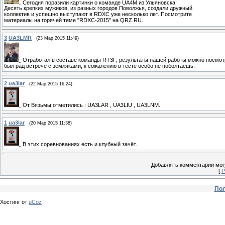
Сегодня поразили картинки о команде UA4M из Ульяновска!
Десять крепких мужиков, из разных городов Поволжья, создали дружный
коллектив и успешно выступают в RDXC уже несколько лет. Посмотрите
материалы на горячей теме "RDXC-2015" на QRZ.RU.
3
UA3LMR
(23 Мар 2015 11:49)
Отработал в составе команды RT3F, результаты нашей работы можно посмотрет
был рад встрече с земляками, к сожалению в тесте особо не поболтаешь.
2
ua3lar
(22 Мар 2015 16:24)
От Вязьмы отметились : UA3LAR , UA3LIU , UA3LNM.
1
ua3lar
(20 Мар 2015 11:38)
В этих соревнованиях есть и клубный зачёт.
Добавлять комментарии могу
[
Р
Пол
Хостинг от
uCoz