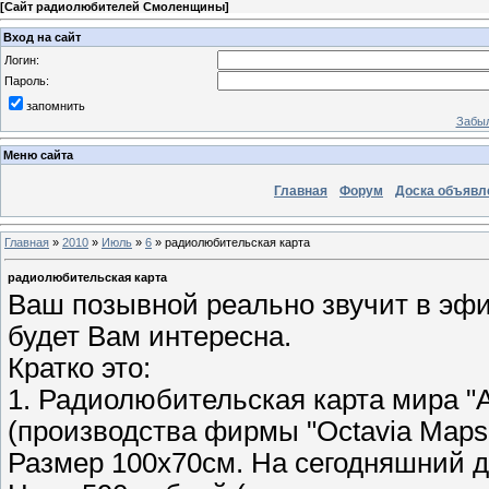
[
Сайт радиолюбителей Смоленщины
]
Вход на сайт
Логин:
Пароль:
запомнить
Забыл
Меню сайта
Главная
Форум
Доска объявл
Главная
»
2010
»
Июль
»
6
» радиолюбительская карта
радиолюбительская карта
Ваш позывной реально звучит в эф
будет Вам интересна.
Кратко это:
1. Радиолюбительская карта мира "
(производства фирмы "Octavia Maps"
Размер 100х70см. На сегодняшний д