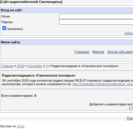
[
Сайт радиолюбителей Смоленщины
]
Вход на сайт
Логин:
Пароль:
запомнить
Забыл
Меню сайта
Главная
Форум
Доска объявл
Главная
»
2018
»
Сентябрь
»
4
» Радиоэкспедиция в «Смоленское поозерье»
Радиоэкспедиция в «Смоленское поозерье»
06 сентября 2018 года коллектив радиостанции RK3L/P планирует радиоэкспедицию 
выполнения, которого можно ознакомится на:
http://smolradio.ru/index/smolenskoe_poo
Всего комментариев
:
0
Добавлять комментарии могу
[
Р
Пол
Хостинг от
uCoz