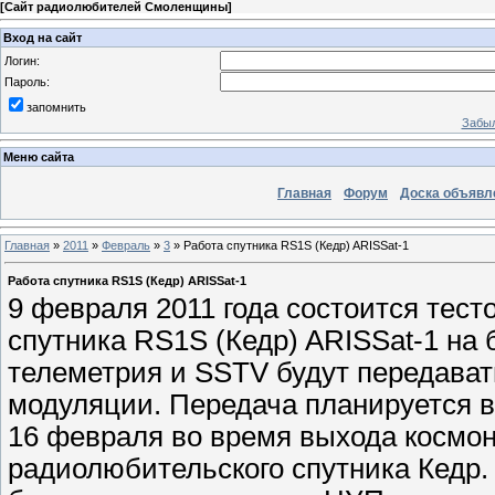
[
Сайт радиолюбителей Смоленщины
]
Вход на сайт
Логин:
Пароль:
запомнить
Забыл
Меню сайта
Главная
Форум
Доска объявл
Главная
»
2011
»
Февраль
»
3
» Работа спутника RS1S (Кедр) ARISSat-1
Работа спутника RS1S (Кедр) ARISSat-1
9 февраля 2011 года состоится тес
спутника RS1S (Кедр) ARISSat-1 на
телеметрия и SSTV будут передават
модуляции. Передача планируется в 
16 февраля во время выхода космон
радиолюбительского спутника Кедр.