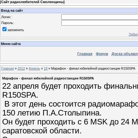
[
Сайт радиолюбителей Смоленщины
]
Вход на сайт
Логин:
Пароль:
запомнить
Забыл
Меню сайта
Главная
Форум
Доска объявл
Главная
»
2012
»
Апрель
»
18
» Марафон - финал юбилейной радиостанции R150SPA
Марафон - финал юбилейной радиостанции R150SPA
22 апреля будет проходить финальн
R150SPA.
В этот день состоится радиомараф
150 летию П.А.Столыпина.
Он будет проходить с 6 MSK до 24 
саратовской области.