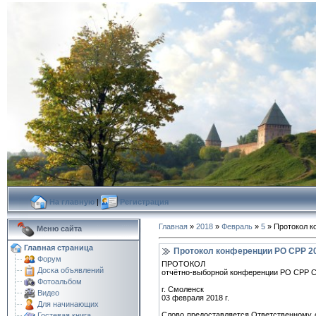
На главную
|
Регистрация
Главная
»
2018
»
Февраль
»
5
» Протокол к
Меню сайта
Главная страница
Протокол конференции РО СРР 20
Форум
ПРОТОКОЛ
Доска объявлений
отчётно-выборной конференции РО СРР С
Фотоальбом
г. Смоленск
Видео
03 февраля 2018 г.
Для начинающих
Слово предоставляется Ответственному с
Гостевая книга