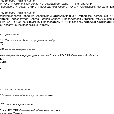
 57 голосов – единогласно.
и РО СРР Смоленской области утверждён согласно п. 7.3 Устава СРР.
 предложил утвердить отчёт Председателя Совета РО СРР Смоленской области Пав
 57 голосов – единогласно.
нской области Павленко Владимира Анатольевича (R3LO) утверждён согласно п. 7.3 
стителя Председателя Совета, членов Совета, Председателя и членов Ревизионной
вленко В.А. (R3LO), действующий Председатель РО СРР, взял самоотвод от должности 
й области было предложено избрать:
 – единогласно.
РР Смоленской области предложено избрать:
O).
 57 голосов – единогласно.
ны следующие кандидатуры в состав Совета РО СРР Смоленской области:
LA);
3LB);
;
R);
7 голосов – единогласно.
Р Смоленской обл. предложено избрать:
 57 голосов – единогласно.
 Совет РО СРР Смоленской области в составе:
дседатель Совета;