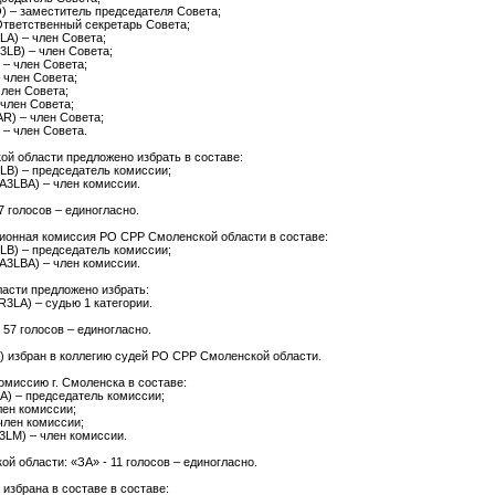
) – заместитель председателя Совета;
Ответственный секретарь Совета;
LA) – член Совета;
3LB) – член Совета;
– член Совета;
 член Совета;
член Совета;
член Совета;
R) – член Совета;
 – член Совета.
й области предложено избрать в составе:
LB) – председатель комиссии;
A3LBA) – член комиссии.
7 голосов – единогласно.
зионная комиссия РО СРР Смоленской области в составе:
LB) – председатель комиссии;
A3LBA) – член комиссии.
асти предложено избрать:
R3LA) – судью 1 категории.
 57 голосов – единогласно.
) избран в коллегию судей РО СРР Смоленской области.
миссию г. Смоленска в составе:
A) – председатель комиссии;
лен комиссии;
член комиссии;
LM) – член комиссии.
 области: «ЗА» - 11 голосов – единогласно.
избрана в составе в составе: