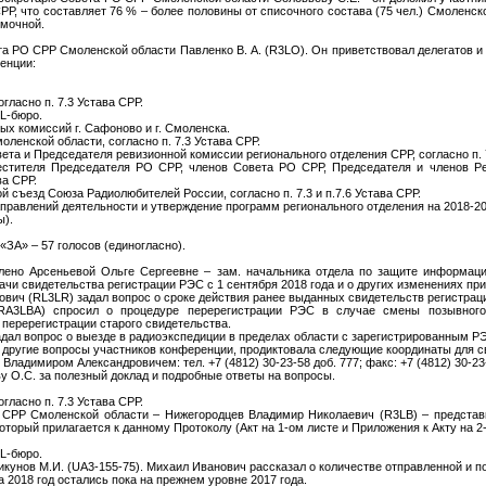
СРР, что составляет 76 % – более половины от списочного состава (75 чел.) Смоленско
омочной.
 РО СРР Смоленской области Павленко В. А. (R3LO). Он приветствовал делегатов и г
енции:
гласно п. 7.3 Устава СРР.
L-бюро.
х комиссий г. Сафоново и г. Смоленска.
ленской области, согласно п. 7.3 Устава СРР.
ета и Председателя ревизионной комиссии регионального отделения СРР, согласно п. 
естителя Председателя РО СРР, членов Совета РО СРР, Председателя и членов Р
ва СРР.
й съезд Союза Радиолюбителей России, согласно п. 7.3 и п.7.6 Устава СРР.
правлений деятельности и утверждение программ регионального отделения на 2018-2019
ы).
«ЗА» – 57 голосов (единогласно).
лено Арсеньевой Ольге Сергеевне – зам. начальника отдела по защите информаци
чи свидетельства регистрации РЭС с 1 сентября 2018 года и о других изменениях пр
ович (RL3LR) задал вопрос о сроке действия ранее выданных свидетельств регистрац
RA3LBA) спросил о процедуре перерегистрации РЭС в случае смены позывного
перерегистрации старого свидетельства.
ал вопрос о выезде в радиоэкспедиции в пределах области с зарегистрированным РЭ
другие вопросы участников конференции, продиктовала следующие координаты для связи
 Владимиром Александровичем: тел. +7 (4812) 30-23-58 доб. 777; факс: +7 (4812) 30-23
 О.С. за полезный доклад и подробные ответы на вопросы.
гласно п. 7.3 Устава СРР.
СРР Смоленской области – Нижегородцев Владимир Николаевич (R3LB) – представи
торый прилагается к данному Протоколу (Акт на 1-ом листе и Приложения к Акту на 2-
L-бюро.
кунов М.И. (UA3-155-75). Михаил Иванович рассказал о количестве отправленной и п
а 2018 год остались пока на прежнем уровне 2017 года.