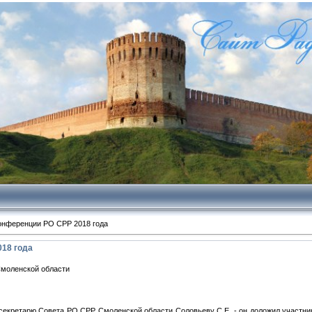
онференции РО СРР 2018 года
18 года
моленской области
екретарю Совета РО СРР Смоленской области Соловьеву С.Е. - он доложил участник