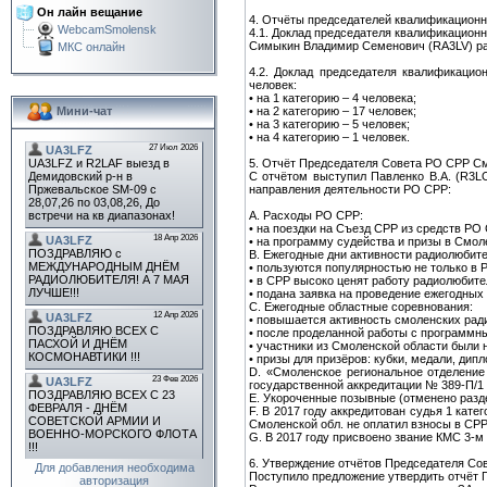
Он лайн вещание
4. Отчёты председателей квалификационны
WebcamSmolensk
4.1. Доклад председателя квалификационн
Симыкин Владимир Семенович (RA3LV) рас
МКС онлайн
4.2. Доклад председателя квалификацио
человек:
• на 1 категорию – 4 человека;
• на 2 категорию – 17 человек;
Мини-чат
• на 3 категорию – 5 человек;
• на 4 категорию – 1 человек.
5. Отчёт Председателя Совета РО СРР Смо
С отчётом выступил Павленко В.А. (R3L
направления деятельности РО СРР:
A. Расходы РО СРР:
• на поездки на Съезд СРР из средств РО
• на программу судейства и призы в Смо
B. Ежегодные дни активности радиолюбит
• пользуются популярностью не только в Р
• в СРР высоко ценят работу радиолюбите
• подана заявка на проведение ежегодных 
C. Ежегодные областные соревнования:
• повышается активность смоленских ради
• после проделанной работы с программн
• участники из Смоленской области были н
• призы для призёров: кубки, медали, дип
D. «Смоленское региональное отделение
государственной аккредитации № 389-П/1 о
E. Укороченные позывные (отменено разде
F. В 2017 году аккредитован судья 1 кат
Смоленской обл. не оплатил взносы в СРР
G. В 2017 году присвоено звание КМС 3-
6. Утверждение отчётов Председателя Сов
Для добавления необходима
Поступило предложение утвердить отчёт 
авторизация