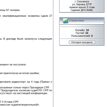
г. Смоленск
ул. Кирова 22"б"
правое крыло 3 этаж
мены 87 человек.
(здание ДОСААФ).
 г. квалификационные экзамены сдали 27
Статистика
Онлайн:
10
Гостей:
10
Пользователей:
0
ды. В докладе были затронуты следующие
 момент не поступило.
ия практически исчезли ошибки;
итовало радиоспорт на 4 года (Приказ о
цпозывные только через Президиум СРР.
 – Председатель коллегии судей РО СРР по
рисутствует на настоящей конференции.
7.3 Устава СРР.
комиссии «удовлетворительной».