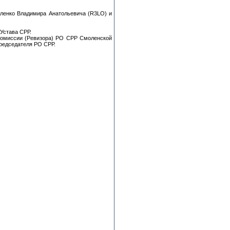
ленко Владимира Анатольевича (R3LO) и
Устава СРР.
 комиссии (Ревизора) РО СРР Смоленской
Председателя РО СРР.