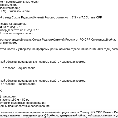
A) – председатель комиссии;
лен комиссии;
член комиссии;
LM) – член комиссии.
й съезд Союза Радиолюбителей России, согласно п. 7.3 и п.7.6 Устава СРР.
ующие кандидатуры:
ат на съезд СРР;
блёр делегата на съезд СРР.
7 голосов – единогласно.
гатом на очередной съезд Союза Радиолюбителей России от РО СРР Смоленской област
ан дублёром.
тельности и утверждение программ регионального отделения на 2018-2019 годы, согла
ской области, посвященные первому полёту человека в космос.
 57 голосов – единогласно.
ской области, посвященные первому полёту человека в космос.
 57 голосов – единогласно.
ы).
) предложил:
апазоны 160 м и 80 м;
едителям областных соревнований;
арный план областные соревнования.
ешения по изменениям правил соревнований предоставить Совету РО СРР. Михаил Ив
редоставляет помещения для QSL-бюро, центральной областной радиостанции и 