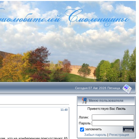
Сегодня 07 Авг 2026 Пятница
Меню пользователя
Приветствую Вас
Гость
11:40
Логин:
Пароль:
запомнить
Забыл пароль
|
Регистрация
ам, что на конференции присутствуют 65