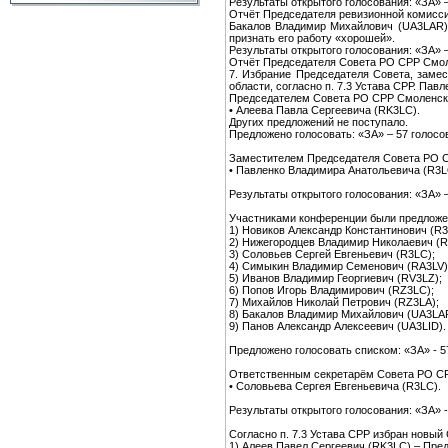
Результаты открытого голосования: «ЗА» –
Отчёт Председателя ревизионной комисси
Бакалов Владимир Михайлович (UA3LAR)
признать его работу «хорошей».
Результаты открытого голосования: «ЗА» –
Отчёт Председателя Совета РО СРР Смоле
7. Избрание Председателя Совета, заме
области, согласно п. 7.3 Устава СРР. Па
Председателем Совета РО СРР Смоленско
• Алеева Павла Сергеевича (RK3LC).
Других предложений не поступало.
Предложено голосовать: «ЗА» – 57 голосов
Заместителем Председателя Совета РО С
• Павленко Владимира Анатольевича (R3L
Результаты открытого голосования: «ЗА» –
Участниками конференции были предложе
1) Новиков Александр Константинович (R3
2) Нижегородцев Владимир Николаевич (R
3) Соловьев Сергей Евгеньевич (R3LC);
4) Симыкин Владимир Семенович (RA3LV)
5) Иванов Владимир Георгиевич (RV3LZ);
6) Попов Игорь Владимирович (RZ3LC);
7) Михайлов Николай Петрович (RZ3LA);
8) Бакалов Владимир Михайлович (UA3LA
9) Панов Александр Алексеевич (UA3LID).
Предложено голосовать списком: «ЗА» - 5
Ответственным секретарём Совета РО СР
• Соловьева Сергея Евгеньевича (R3LC).
Результаты открытого голосования: «ЗА» -
Согласно п. 7.3 Устава СРР избран новый
1) Алеев Павел Сергеевич (RK3LC) – Пре