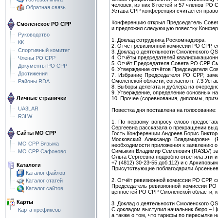
человек, из них 8 гостей и 57 членов РО 
Обратная связь
Устава СРР конференция считается прав
Конференцию открыл Председатель Совета
Смоленское РО СРР
и предложил следующую повестку Конфер
Руководство
1. Доклад сотрудника Роскомнадзора.
КК
2. Отчёт ревизионной комиссии РО СРР, со
Спортивный комитет
3. Доклад о деятельности Смоленского QS
4. Отчёты председателей квалификационны
Члены РО СРР
5. Отчёт Председателя Совета РО СРР Смо
Документы РО СРР
6. Утверждение отчётов Председателя Сов
Достижения
7. Избрание Председателя РО СРР, зам
Смоленской области, согласно п. 7.3 Уста
Районы RDA
8. Выборы делегата и дублёра на очередно
9. Утверждение, определение основных на
Личные странички
10. Прочее (соревнования, дипломы, приз
UA3LAR
Повестка дня поставлена на голосование: 
R3LW
1. По первому вопросу слово предостав
Сергеевна рассказала о прекращении выда
Сайты МО СРР
Гость Конференции Андреев Борис Виктор
Московский Александр Владимирович (
МО СРР Вязьма
необходимости приложения к заявлению о 
Симыкин Владимир Семенович (RA3LV) зад
МО СРР Сафоново
Ольга Сергеевна подробно ответила эти и 
+7 (4812) 30-23-55 доб.112) и с Архиповым
Каталоги
Присутствующие поблагодарили Арсеньеву
Каталог файлов
2. Отчёт ревизионной комиссии РО СРР, со
Каталог статей
Председатель ревизионной комиссии РО 
Каталог сайтов
ценностей РО СРР Смоленской области, ко
Карты
3. Доклад о деятельности Смоленского QS
С докладом выступил начальник бюро – Ци
Карта префиксов
а также о том, что тарифы по пересылке н