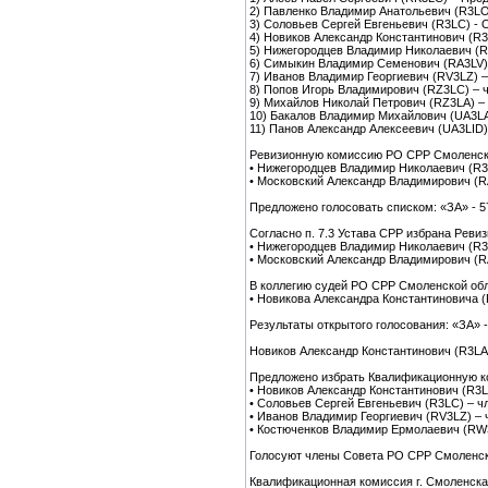
2) Павленко Владимир Анатольевич (R3LO
3) Соловьев Сергей Евгеньевич (R3LC) - 
4) Новиков Александр Константинович (R3
5) Нижегородцев Владимир Николаевич (R
6) Симыкин Владимир Семенович (RA3LV) 
7) Иванов Владимир Георгиевич (RV3LZ) –
8) Попов Игорь Владимирович (RZ3LC) – 
9) Михайлов Николай Петрович (RZ3LA) – 
10) Бакалов Владимир Михайлович (UA3LA
11) Панов Александр Алексеевич (UA3LID)
Ревизионную комиссию РО СРР Смоленско
• Нижегородцев Владимир Николаевич (R3
• Московский Александр Владимирович (R
Предложено голосовать списком: «ЗА» - 5
Согласно п. 7.3 Устава СРР избрана Реви
• Нижегородцев Владимир Николаевич (R3
• Московский Александр Владимирович (R
В коллегию судей РО СРР Смоленской обл
• Новикова Александра Константиновича (
Результаты открытого голосования: «ЗА» -
Новиков Александр Константинович (R3LA
Предложено избрать Квалификационную ко
• Новиков Александр Константинович (R3L
• Соловьев Сергей Евгеньевич (R3LC) – ч
• Иванов Владимир Георгиевич (RV3LZ) – 
• Костюченков Владимир Ермолаевич (RW3
Голосуют члены Совета РО СРР Смоленской
Квалификационная комиссия г. Смоленска 