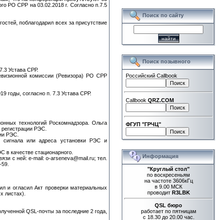
го РО СРР на 03.02.2018 г. Согласно п.7.5
Поиск по сайту
остей, поблагодарил всех за присутствие
Поиск позывного
7.3 Устава СРР.
евизионной комиссии (Ревизора) РО СРР
Российский Callbook
 годы, согласно п. 7.3 Устава СРР.
Callbook
QRZ.COM
онных технологий Роскомнадзора. Ольга
ФГУП "ГРЧЦ"
и регистрации РЭС.
ии РЭС.
 сигнала или адреса установки РЭС и
С в качестве стационарного.
Информация
 с ней: e-mail: o-arseneva@mail.ru; тел.
-59.
"Круглый стол"
по воскресеньям
на частоте 3606кГц
в 9.00 МСК
л и огласил Акт проверки материальных
проводит
R3LBK
х листах).
QSL бюро
олученной QSL-почты за последние 2 года,
работает по пятницам
с 18.30 до 20.00 час.