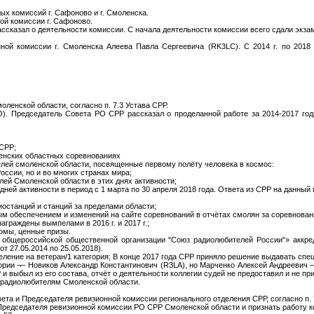
х комиссий г. Сафоново и г. Смоленска.
ой комиссии г. Сафоново.
сказал о деятельности комиссии. С начала деятельности комиссии всего сдали экза
нной комиссии г. Смоленска Алеева Павла Сергеевича (RK3LC). С 2014 г. по 2018
ленской области, согласно п. 7.3 Устава СРР.
O). Председатель Совета РО СРР рассказал о проделанной работе за 2014-2017 го
 СРР;
ленских областных соревнованиях
елей смоленской области, посвященные первому полёту человека в космос:
оссии, но и во многих странах мира;
лей Смоленской области в этих днях активности;
дней активности в период с 1 марта по 30 апреля 2018 года. Ответа из СРР на данный
останций и станций за пределами области;
ым обеспечением и изменений на сайте соревнований в отчётах смолян за соревнован
аграждены вымпелами в 2016 г. и 2017 г.;
ломы, ценные призы.
 общероссийской общественной организации "Союз радиолюбителей России"» аккред
т 27.05.2014 по 25.05.2018).
ление на ветеран/1 категория; В конце 2017 года СРР приняло решение выдавать спе
егории ¬– Новиков Александр Константинович (R3LA), но Марченко Алексей Андреевич
 и выбыл из его состава, отчёт о деятельности коллегии судей не предоставил и не п
м радиолюбителям Смоленской области.
ета и Председателя ревизионной комиссии регионального отделения СРР, согласно п. 
Председателя ревизионной комиссии РО СРР Смоленской области и признать работу 