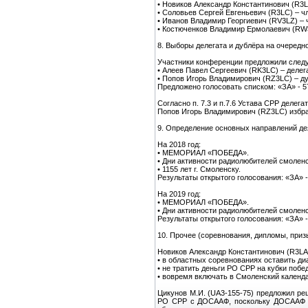
• Новиков Александр Константинович (R3L
• Соловьев Сергей Евгеньевич (R3LC) – ч
• Иванов Владимир Георгиевич (RV3LZ) – 
• Костюченков Владимир Ермолаевич (RW3
8. Выборы делегата и дублёра на очередно
Участники конференции предложили след
• Алеев Павел Сергеевич (RK3LC) – делег
• Попов Игорь Владимирович (RZ3LC) – ду
Предложено голосовать списком: «ЗА» - 5
Согласно п. 7.3 и п.7.6 Устава СРР деле
Попов Игорь Владимирович (RZ3LC) избр
9. Определение основных направлений дея
На 2018 год:
• МЕМОРИАЛ «ПОБЕДА».
• Дни активности радиолюбителей смолен
• 1155 лет г. Смоленску.
Результаты открытого голосования: «ЗА» -
На 2019 год:
• МЕМОРИАЛ «ПОБЕДА».
• Дни активности радиолюбителей смолен
Результаты открытого голосования: «ЗА» -
10. Прочее (соревнования, дипломы, приз
Новиков Александр Константинович (R3LA
• в областных соревнованиях оставить ди
• не тратить деньги РО СРР на кубки поб
• вовремя включать в Смоленский календ
Цикунов М.И. (UA3-155-75) предложил р
РО СРР с ДОСААФ, поскольку ДОСААФ п