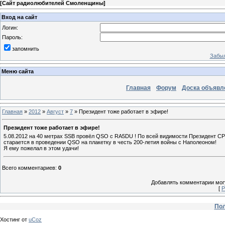
[
Сайт радиолюбителей Смоленщины
]
Вход на сайт
Логин:
Пароль:
запомнить
Забыл
Меню сайта
Главная
Форум
Доска объявл
Главная
»
2012
»
Август
»
7
» Президент тоже работает в эфире!
Президент тоже работает в эфире!
5.08.2012 на 40 метрах SSB провёл QSO с RA5DU ! По всей видимости Президент С
старается в проведении QSO на плакетку в честь 200-летия войны с Наполеоном!
Я ему пожелал в этом удачи!
Всего комментариев
:
0
Добавлять комментарии могу
[
Р
Пол
Хостинг от
uCoz