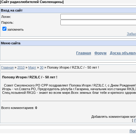
[
Сайт радиолюбителей Смоленщины
]
Вход на сайт
Логин:
Пароль:
запомнить
Забыл
Меню сайта
Главная
Форум
Доска объявл
Главная
»
2010
»
Март
»
30
» Попову Игорю / RZ3LC / - 50 лет !
Попову Игорю / RZ3LC / - 50 лет !
Совет Смоленского РО СРР поздравляет Попова Игоря / RZ3LC /, с Днем Рождения!
Игорь - чл.Совета РО, Председатель р/клуба г.Гагарина, начальник кол.станции RK
Спец.позывной RK1G - знают во всем мире.Всех земных благ тебе и крепкого здоровь
Всего комментариев
:
0
Добавлять комментарии могу
[
Р
Пол