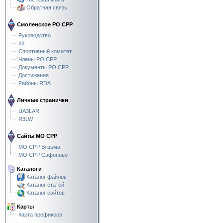
Обратная связь
Смоленское РО СРР
Руководство
КК
Спортивный комитет
Члены РО СРР
Документы РО СРР
Достижения
Районы RDA
Личные странички
UA3LAR
R3LW
Сайты МО СРР
МО СРР Вязьма
МО СРР Сафоново
Каталоги
Каталог файлов
Каталог статей
Каталог сайтов
Карты
Карта префиксов