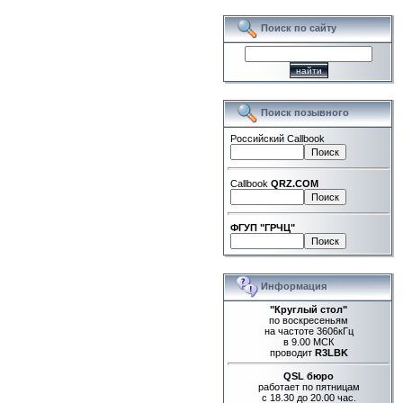
Поиск по сайту
Поиск позывного
Российский Callbook
Callbook
QRZ.COM
ФГУП "ГРЧЦ"
Информация
"Круглый стол"
по воскресеньям
на частоте 3606кГц
в 9.00 МСК
проводит
R3LBK
QSL бюро
работает по пятницам
с 18.30 до 20.00 час.