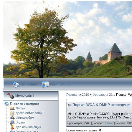
На главную
|
Регистрация
Главная
»
2010
»
Февраль
»
21
» Первая WC
Меню сайта
Главная страница
Первая WCA & DMHP экспедиция с
Форум
Доска объявлений
Mike CU3HY и Paulo CU3CC, будут работать
AZ-077 на острове Terceira, EU-175. Они бу
Фотоальбом
Видео
Просмотров
:
2780
|
Добавил
:
Юнкор
|
Рейтинг
:
0.0
/
Для начинающих
Всего комментариев
:
0
Гостевая книга