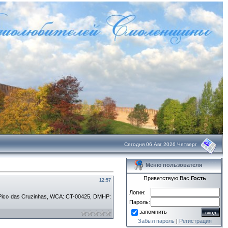
Сегодня 06 Авг 2026 Четверг
Меню пользователя
Приветствую Вас
Гость
12:57
Логин:
Pico das Cruzinhas, WCA: CT-00425, DMHP:
Пароль:
запомнить
Забыл пароль
|
Регистрация