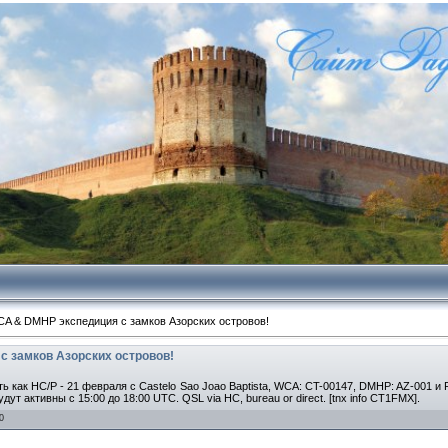
A & DMHP экспедиция с замков Азорских островов!
 замков Азорских островов!
 как HC/P - 21 февраля с Castelo Sao Joao Baptista, WCA: CT-00147, DMHP: AZ-001 и 
дут активны с 15:00 до 18:00 UTC. QSL via HC, bureau or direct. [tnx info CT1FMX].
0