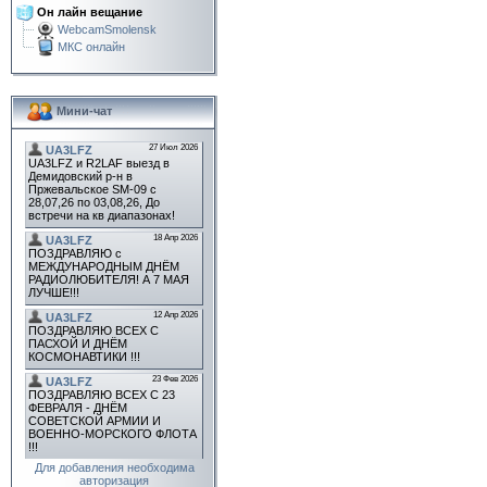
Он лайн вещание
WebcamSmolensk
МКС онлайн
Мини-чат
Для добавления необходима
авторизация