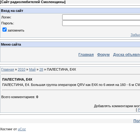
[
Сайт радиолюбителей Смоленщины
]
Вход на сайт
Логин:
Пароль:
запомнить
Забыл
Меню сайта
Главная
Форум
Доска объявл
Главная
»
2010
»
Май
»
28
» ПАЛЕСТИНА, E4X
ПАЛЕСТИНА, E4X
ПАЛЕСТИНА, E4. Большая группа операторов QRV как E4X по 6 июня на 160 - 6 м C
Всего комментариев
:
0
Добавлять комментарии могу
[
Р
Пол
Хостинг от
uCoz