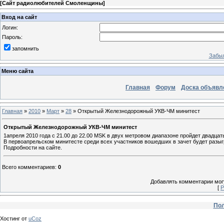
[
Сайт радиолюбителей Смоленщины
]
Вход на сайт
Логин:
Пароль:
запомнить
Забыл
Меню сайта
Главная
Форум
Доска объявл
Главная
»
2010
»
Март
»
28
» Открытый Железнодорожный УКВ-ЧМ минитест
Открытый Железнодорожный УКВ-ЧМ минитест
1апреля 2010 года с 21.00 до 22.00 MSK в двух метровом диапазоне пройдет двадц
В первоапрельском минитесте среди всех участников вошедших в зачет будет разы
Подробности на сайте.
Всего комментариев
:
0
Добавлять комментарии могу
[
Р
Пол
Хостинг от
uCoz