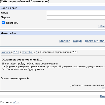
[
Сайт радиолюбителей Смоленщины
]
Вход на сайт
Логин:
Пароль:
запомнить
Забыл
Меню сайта
Главная
Форум
Доска объявл
Главная
»
2010
»
Сентябрь
»
1
» Областные соревнования-2010
Областные соревнования-2010
25 сентября пройдут областные соревнования.
На форуме в разделе соревнования проходит обсуждение положения ,предложения,з
Все Ваши пожелания будут учтены.
Всего комментариев
:
0
Добавлять комментарии могу
[
Р
Пол
Хостинг от
uCoz