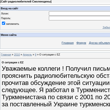
[
Сайт радиолюбителей Смоленщины
]
Вход на сайт
Логин:
Пароль:
запомнить
Забыл
Меню сайта
Главная
Форум
Доска объявл
Главная
»
2010
»
Апрель
»
9
» О ситуации с EZ
О ситуации с EZ
Уважаемые коллеги ! Получил письм
прояснить радиолюбительскую обста
прочитав обсуждение этой ситуации
следующее. Я работал в Туркменис
Туркменистана по связи с 2001 по 200
за поставленный Украине туркменск