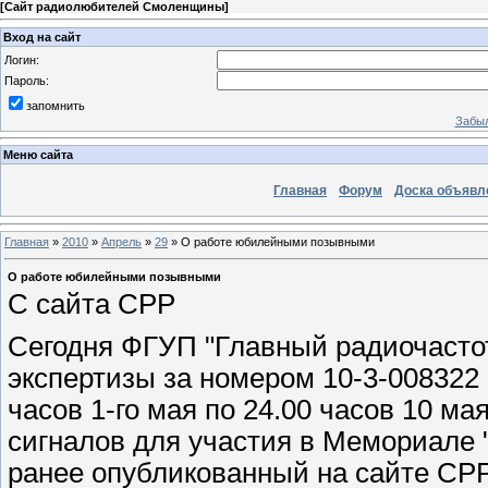
[
Сайт радиолюбителей Смоленщины
]
Вход на сайт
Логин:
Пароль:
запомнить
Забыл
Меню сайта
Главная
Форум
Доска объявл
Главная
»
2010
»
Апрель
»
29
» О работе юбилейными позывными
О работе юбилейными позывными
С сайта СРР
Сегодня ФГУП "Главный радиочасто
экспертизы за номером 10-3-008322 
часов 1-го мая по 24.00 часов 10 м
сигналов для участия в Мемориале "
ранее опубликованный на сайте СРР