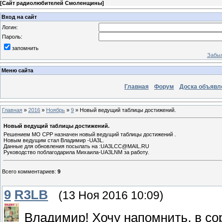
[
Сайт радиолюбителей Смоленщины
]
Вход на сайт
Логин:
Пароль:
запомнить
Забыл
Меню сайта
Главная
Форум
Доска объявл
Главная
»
2016
»
Ноябрь
»
9
» Новый ведущий таблицы достижений.
Новый ведущий таблицы достижений.
Решением МО СРР назначен новый ведущий таблицы достижений .
Новым ведущим стал Владимир -UA3L.
Данные для обновления посылать на :UA3LCC@MAIL.RU
Руководство поблагодарила Михаила-UA3LNM за работу.
Всего комментариев
:
9
9
R3LB
(13 Ноя 2016 10:09)
Владимир! Хочу напомнить, в с