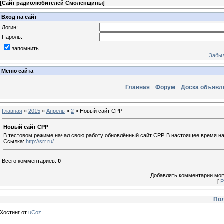
[
Сайт радиолюбителей Смоленщины
]
Вход на сайт
Логин:
Пароль:
запомнить
Забыл
Меню сайта
Главная
Форум
Доска объявл
Главная
»
2015
»
Апрель
»
2
» Новый сайт СРР
Новый сайт СРР
В тестовом режиме начал свою работу обновлённый сайт СРР. В настоящее время на 
Ссылка:
http://srr.ru/
Всего комментариев
:
0
Добавлять комментарии могу
[
Р
Пол
Хостинг от
uCoz