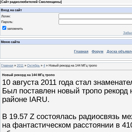
[
Сайт радиолюбителей Смоленщины
]
Вход на сайт
Логин:
Пароль:
запомнить
Забыл
Меню сайта
Главная
Форум
Доска объявл
Главная
»
2011
»
Октябрь
»
4
» Новый рекорд на 144 МГц тропо
Новый рекорд на 144 МГц тропо
10 августа 2011 года стал знаменат
Был поставлен новый тропо рекорд 
районе IARU.
В 19.57 Z состоялась радиосвязь 
на фантастическом расстоянии в 4