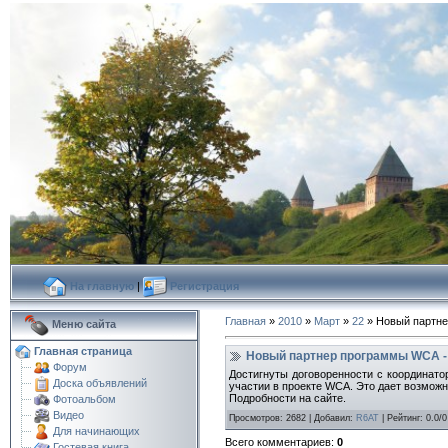
На главную
|
Регистрация
Главная
»
2010
»
Март
»
22
» Новый партнер
Меню сайта
Главная страница
Новый партнер программы WCA - CA
Форум
Достигнуты договоренности с координатор
Доска объявлений
участии в проекте WCA. Это дает возможн
Подробности на сайте.
Фотоальбом
Видео
Просмотров
:
2682
|
Добавил
:
R6AT
|
Рейтинг
:
0.0
/
0
Для начинающих
Всего комментариев
:
0
Гостевая книга