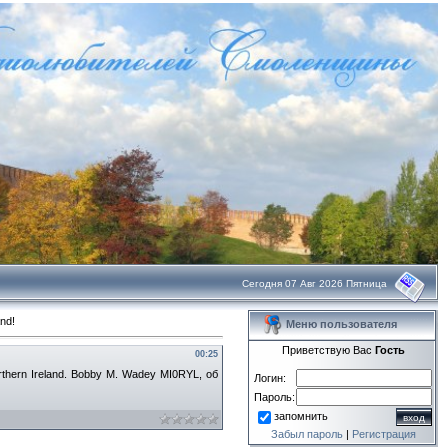
Сегодня 07 Авг 2026 Пятница
nd!
Меню пользователя
Приветствую Вас
Гость
00:25
hern Ireland. Bobby M. Wadey MI0RYL, об
Логин:
Пароль:
запомнить
Забыл пароль
|
Регистрация