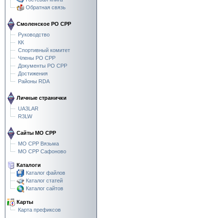
Обратная связь
Смоленское РО СРР
Руководство
КК
Спортивный комитет
Члены РО СРР
Документы РО СРР
Достижения
Районы RDA
Личные странички
UA3LAR
R3LW
Сайты МО СРР
МО СРР Вязьма
МО СРР Сафоново
Каталоги
Каталог файлов
Каталог статей
Каталог сайтов
Карты
Карта префиксов