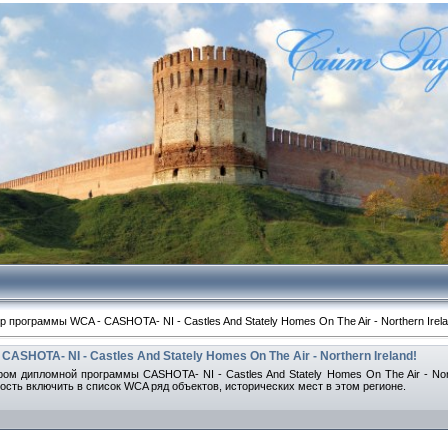
 программы WCA - CASHOTA- NI - Castles And Stately Homes On The Air - Northern Irela
SHOTA- NI - Castles And Stately Homes On The Air - Northern Ireland!
ом дипломной программы CASHOTA- NI - Castles And Stately Homes On The Air - Nort
ость включить в список WCA ряд объектов, исторических мест в этом регионе.