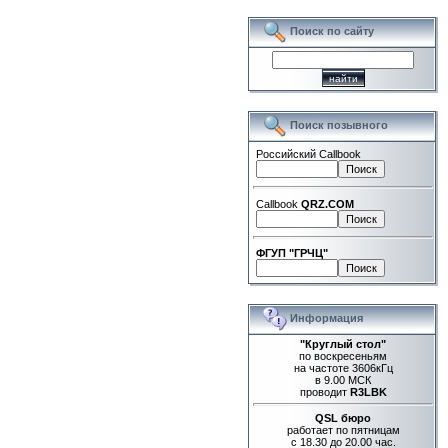
Поиск по сайту
Поиск позывного
Российский Callbook
Callbook
QRZ.COM
ФГУП "ГРЧЦ"
Информация
"Круглый стол"
по воскресеньям
на частоте 3606кГц
в 9.00 МСК
проводит
R3LBK
QSL бюро
работает по пятницам
с 18.30 до 20.00 час.