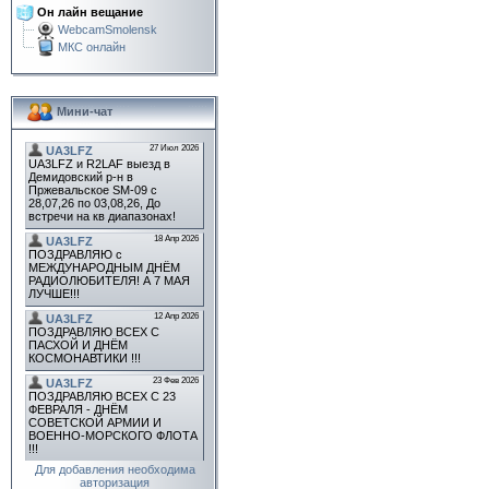
Он лайн вещание
WebcamSmolensk
МКС онлайн
Мини-чат
Для добавления необходима
авторизация