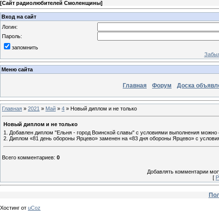
[
Сайт радиолюбителей Смоленщины
]
Вход на сайт
Логин:
Пароль:
запомнить
Забыл
Меню сайта
Главная
Форум
Доска объявл
Главная
»
2021
»
Май
»
4
» Новый диплом и не только
Новый диплом и не только
1. Добавлен диплом "Ельня - город Воинской славы" с условиями выполнения можно
2. Диплом «81 день обороны Ярцево» заменен на «83 дня обороны Ярцево» с услов
Всего комментариев
:
0
Добавлять комментарии могу
[
Р
Пол
Хостинг от
uCoz