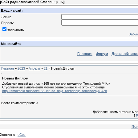
[
Сайт радиолюбителей Смоленщины
]
Вход на сайт
Логин:
Пароль:
запомнить
Забыл
Меню сайта
Главная
Форум
Доска объявл
Главная
»
2023
»
Апрель
»
21
» Новый Диплом
Новый Диплом
Добавлен новый диплом «165 лет со дня рождения Тенишевой М.К.»
С условиями выполнения можно ознакомиться на этой странице
http://smolradio.ru/index/165_let_so_dnja_rozhdenija_tenishevoj/0-428
Всего комментариев
:
0
Добавлять комментарии могу
[
Р
Пол
Хостинг от
uCoz