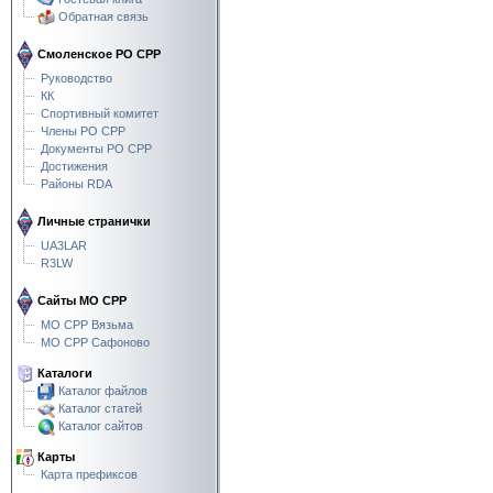
Обратная связь
Смоленское РО СРР
Руководство
КК
Спортивный комитет
Члены РО СРР
Документы РО СРР
Достижения
Районы RDA
Личные странички
UA3LAR
R3LW
Сайты МО СРР
МО СРР Вязьма
МО СРР Сафоново
Каталоги
Каталог файлов
Каталог статей
Каталог сайтов
Карты
Карта префиксов