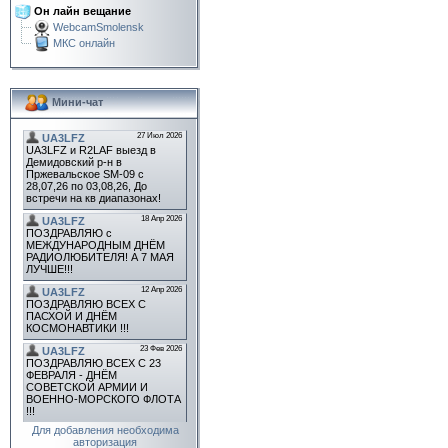
Он лайн вещание
WebcamSmolensk
МКС онлайн
Мини-чат
Для добавления необходима
авторизация