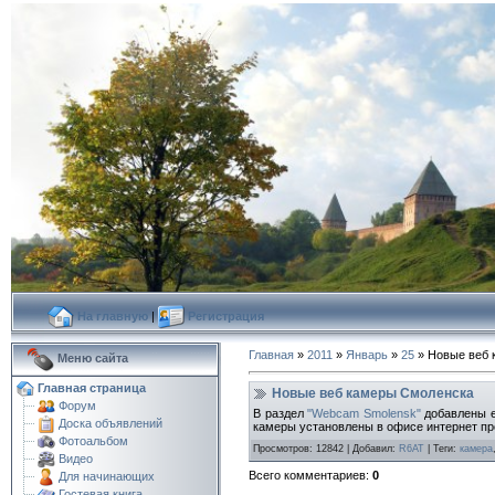
На главную
|
Регистрация
Главная
»
2011
»
Январь
»
25
» Новые веб 
Меню сайта
Главная страница
Новые веб камеры Смоленска
Форум
В раздел
"Webcam Smolensk"
добавлены е
Доска объявлений
камеры установлены в офисе интернет п
Фотоальбом
Просмотров
:
12842
|
Добавил
:
R6AT
|
Теги
:
камера
Видео
Всего комментариев
:
0
Для начинающих
Гостевая книга