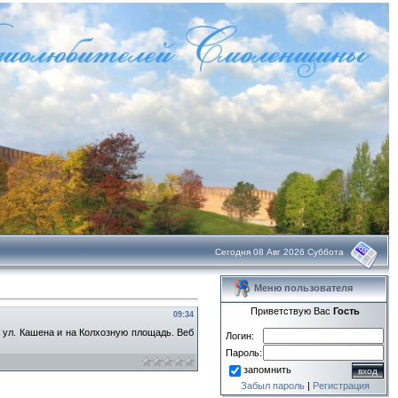
Сегодня 08 Авг 2026 Суббота
Меню пользователя
Приветствую Вас
Гость
09:34
 ул. Кашена и на Колхозную площадь. Веб
Логин:
Пароль:
запомнить
Забыл пароль
|
Регистрация