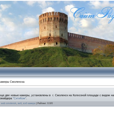
камеры Смоленска
ще две новые камеры, установлены в г. Смоленск на Колхозной площади с видом на
ровайдера
"СитиКом"
.
,
web smolensk
,
веб
,
вэб камера
|
Рейтинг
:
0.0
/
0