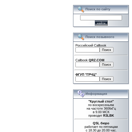
Поиск по сайту
Поиск позывного
Российский Callbook
Callbook
QRZ.COM
ФГУП "ГРЧЦ"
Информация
"Круглый стол"
по воскресеньям
на частоте 3606кГц
в 9.00 МСК
проводит
R3LBK
QSL бюро
работает по пятницам
с 18.30 до 20.00 час.