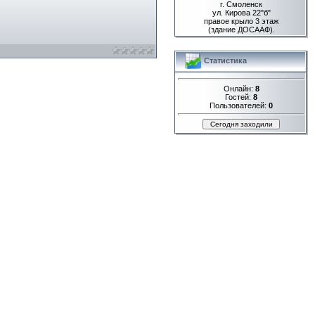
г. Смоленск
ул. Кирова 22"б"
правое крыло 3 этаж
(здание ДОСААФ).
Статистика
Онлайн:
8
Гостей:
8
Пользователей:
0