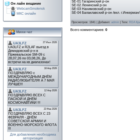
SE-01 Гагаринский р-он
Он лайн вещание
SE-02 Ленинский р-он
WebcamSmolensk
SE-03 Нахимовский р-он
SE-04 Балаклавский р-он /вкл. г.Инкерман/
МКС онлайн
Просмотров
:
1841
|
Добавил
:
admin
|
Теги
:
RDA Кр
Всего комментариев
:
0
Мини-чат
Для добавления необходима
авторизация