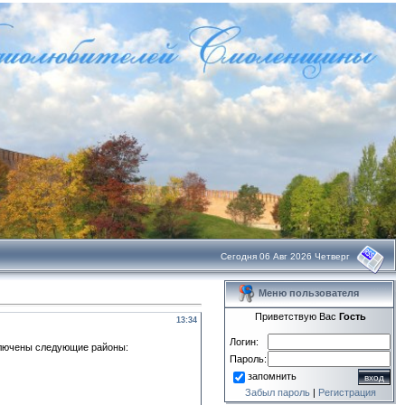
Сегодня 06 Авг 2026 Четверг
Меню пользователя
Приветствую Вас
Гость
13:34
Логин:
ключены следующие районы:
Пароль:
запомнить
Забыл пароль
|
Регистрация