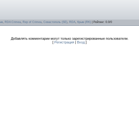
ым
,
RDA Crimea
,
Rep of Crimea
,
Севастополь (SE)
,
RDA
,
Крым (RK)
|
Рейтинг
:
0.0
/
0
Добавлять комментарии могут только зарегистрированные пользователи.
[
Регистрация
|
Вход
]