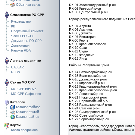
Обратная связь
RK-01 Железнодорожный р-он
RK-02 Киевский р-он
RK-03 Центральный р-он
Смоленское РО СРР
Города республиканского подчинения Рес
Руководство
RK-04 Алушта
КК
RK-05 Армянск
Спортивный комитет
RK-06 Джанкой
Члены РО СРР
RK-07 Евпатория
RK-08 Керчь
Документы РО СРР
RK-09 Красноперекопск
Достижения
RK-10 Саки
Районы RDA
RK-11 Судак
RK-12 Феодосия
RK-13 Ялта
Личные странички
Районы Республики Крым
UA3LAR
R3LW
RK-14 Бахчисарайский р-он
RK-15 Белогорский р-он
RK-16 Джанкойский р-он
Сайты МО СРР
RK-17 Кировскийй р-он
RK-18 Красногвардейский р-он
МО СРР Вязьма
RK-19 Красноперекопский р-он
МО СРР Сафоново
RK-20 Ленинский р-он
RK-21 Нижегорский р-он
RK-22 Первомайский р-он
Каталоги
RK-23 Раздольненский р-он
Каталог файлов
RK-24 Сакский р-он
Каталог статей
RK-25 Симферопольский р-он
RK-26 Советский р-он
Каталог сайтов
RK-27 Черноморский р-он
Карты
Город Севастополь, город федерального з
Административные районы г.Севастополя
Карта префиксов