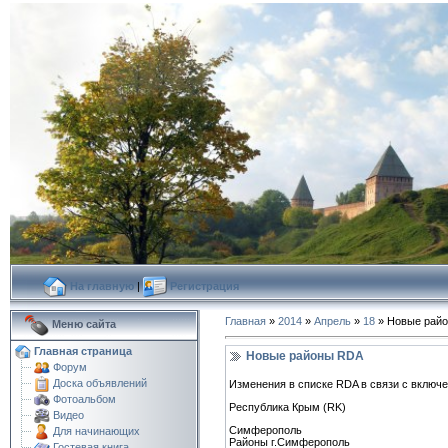
На главную
|
Регистрация
Главная
»
2014
»
Апрель
»
18
» Новые рай
Меню сайта
Главная страница
Новые районы RDA
Форум
Доска объявлений
Изменения в списке RDA в связи с включ
Фотоальбом
Республика Крым (RK)
Видео
Симферополь
Для начинающих
Районы г.Симферополь
Гостевая книга