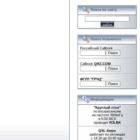
Поиск по сайту
Поиск позывного
Российский Callbook
Callbook
QRZ.COM
ФГУП "ГРЧЦ"
Информация
"Круглый стол"
по воскресеньям
на частоте 3606кГц
в 9.00 МСК
проводит
R3LBK
QSL бюро
работает по пятницам
с 18.30 до 20.00 час.