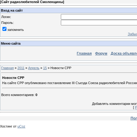
[
Сайт радиолюбителей Смоленщины
]
Вход на сайт
Логин:
Пароль:
запомнить
Забыл
Меню сайта
Главная
Форум
Доска объявл
Главная
»
2011
»
Апрель
»
15
» Новости СРР
Новости СРР
На сайте СРР опубликовано постановление III Съезда Союза радиолюбителей России 
Всего комментариев
:
0
Добавлять комментарии могу
[
Р
Пол
Хостинг от
uCoz