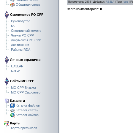
Просмотров
:
2574
|
Добавил
:
RZ3LA
|
Теги
:
срр
|
Р
Обратная связь
Всего комментариев
:
0
Смоленское РО СРР
Руководство
КК
Спортивный комитет
Члены РО СРР
Документы РО СРР
Достижения
Районы RDA
Личные странички
UA3LAR
R3LW
Сайты МО СРР
МО СРР Вязьма
МО СРР Сафоново
Каталоги
Каталог файлов
Каталог статей
Каталог сайтов
Карты
Карта префиксов