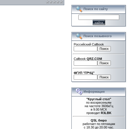
Поиск по сайту
Поиск позывного
Российский Callbook
Callbook
QRZ.COM
ФГУП "ГРЧЦ"
Информация
"Круглый стол"
по воскресеньям
на частоте 3606кГц
в 9.00 МСК
проводит
R3LBK
QSL бюро
работает по пятницам
с 18.30 до 20.00 час.