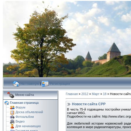
На главную
|
Регистрация
Главная
»
2012
»
Март
»
18
» Новости сайт
Меню сайта
Главная страница
Новости сайта СРР
Форум
В честь 75-й годовщины постройки уникал
Доска объявлений
сигнал W6G.
Подробности на сайте: http://www.sfarc.org
Фотоальбом
Видео
Для любителей истории норвежский ради
Для начинающих
коллекция в мире радиоаппаратуры, прои
Гостевая книга