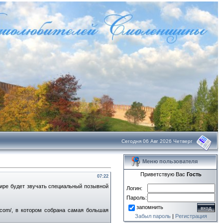
Сегодня 06 Авг 2026 Четверг
Меню пользователя
Приветствую Вас
Гость
07:22
эфире будет звучать специальный позывной
Логин:
Пароль:
запомнить
.com/, в котором собрана самая большая
Забыл пароль
|
Регистрация