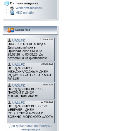
Он лайн вещание
WebcamSmolensk
МКС онлайн
Мини-чат
Для добавления необходима
авторизация