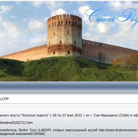
а СРР
ьного моста "Золотые ворота" с 26 по 27 мая 2012 г. из г. Сан-Франциско (США) в 
/timeline05262712.htm
олюбитель Sindre Torp (LA6OP) открыл виртуальный музей http://www.drakemuseum
зведенной компанией DRAKE.