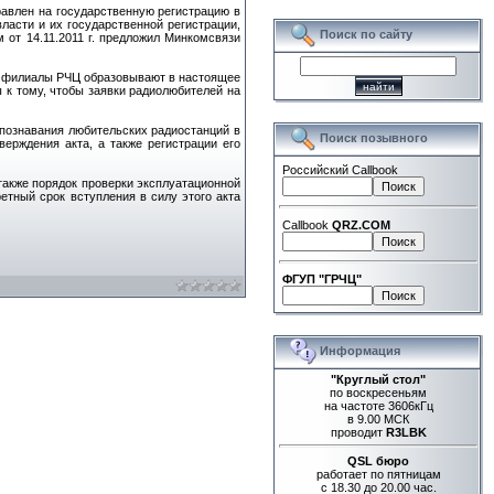
равлен на государственную регистрацию в
асти и их государственной регистрации,
Поиск по сайту
от 14.11.2011 г. предложил Минкомсвязи
е филиалы РЧЦ образовывают в настоящее
к тому, чтобы заявки радиолюбителей на
познавания любительских радиостанций в
Поиск позывного
ерждения акта, а также регистрации его
Российский Callbook
также порядок проверки эксплуатационной
етный срок вступления в силу этого акта
Callbook
QRZ.COM
ФГУП "ГРЧЦ"
Информация
"Круглый стол"
по воскресеньям
на частоте 3606кГц
в 9.00 МСК
проводит
R3LBK
QSL бюро
работает по пятницам
с 18.30 до 20.00 час.