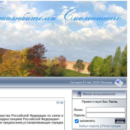
Сегодня 07 Авг 2026 Пятница
Меню пользователя
Приветствую Вас
Гость
07:44
Логин:
Пароль:
ерства Российской Федерации по связи и
 радиостанциям Российской Федерации».
запомнить
вые предписания,устанавливающие порядок
Забыл пароль
|
Регистрация