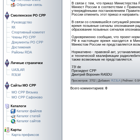
В связи с тем, что приказ Министерства 
Обратная связь
Минюст России в соответствии с Правила
утверждёнными постановлением Правител
России отменить этот приказ и направить 
Смоленское РО СРР
В связи со сложившейся ситуацией реко
Руководство
время позывные сигналы опознавания ра
КК
образование позывных сигналов опознава
Спортивный комитет
Одновременно сообщаю, что проект норма
Члены РО СРР
РФ в настоящее время находится в Минк
Документы РО СРР
Минюстом России не представляется воз
Достижения
Нормативно - правовой акт, устанавлива
Районы RDA
и технической квалификации радиолюбите
также возможным не представляется.
Личные странички
73! de
UA3LAR
Президент СРР
Дмитрий Воронин RA5DU
R3LW
Просмотров
:
3702
|
Добавил
:
RZ3LA
|
Рейтинг
:
0.0
/
Сайты МО СРР
Всего комментариев
:
0
МО СРР Вязьма
МО СРР Сафоново
Каталоги
Каталог файлов
Каталог статей
Каталог сайтов
Карты
Карта префиксов