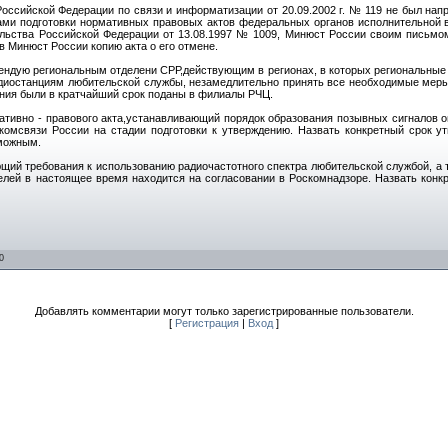
Российской Федерации по связи и информатизации от 20.09.2002 г. № 119 не был нап
ми подготовки нормативных правовых актов федеральных органов исполнительной вл
ьства Российской Федерации от 13.08.1997 № 1009, Минюст России своим письмом 
в Минюст России копию акта о его отмене.
мендую региональным отделени СРР,действующим в регионах, в которых региональны
диостанциям любительской службы, незамедлительно принять все необходимые меры 
ния были в кратчайший срок поданы в филиалы РЧЦ.
тивно - правового акта,устанавливающий порядок образования позывных сигналов о
омсвязи России на стадии подготовки к утверждению. Назвать конкретный срок утв
можным.
ющий требования к использованию радиочастотного спектра любительской службой, а 
лей в настоящее время находится на согласовании в Роскомнадзоре. Назвать конкр
0
Добавлять комментарии могут только зарегистрированные пользователи.
[
Регистрация
|
Вход
]