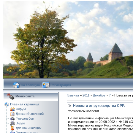
На главную
|
Регистрация
Главная
»
2011
»
Декабрь
»
7
» Новости от 
Меню сайта
Главная страница
Новости от руководства СРР.
Форум
Уважаемеы коллеги!
Доска объявлений
По поступившей информации Министерств
Фотоальбом
информатизации от 20.09.2002 г. № 119 
Видео
Министерство юстиции Российской Федера
Для начинающих
присвоения позывных сигналов любитель
Гостевая книга