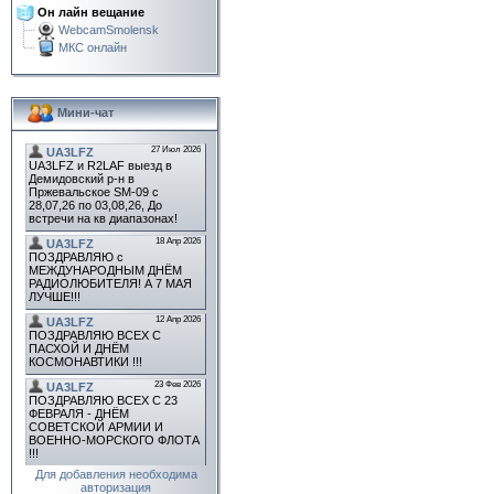
Он лайн вещание
WebcamSmolensk
МКС онлайн
Мини-чат
Для добавления необходима
авторизация