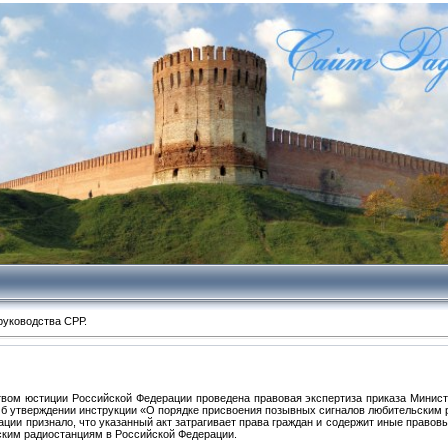
руководства СРР.
ом юстиции Российской Федерации проведена правовая экспертиза приказа Минист
«Об утверждении инструкции «О порядке присвоения позывных сигналов любительским
ции признало, что указанный акт затрагивает права граждан и содержит иные право
ским радиостанциям в Российской Федерации.