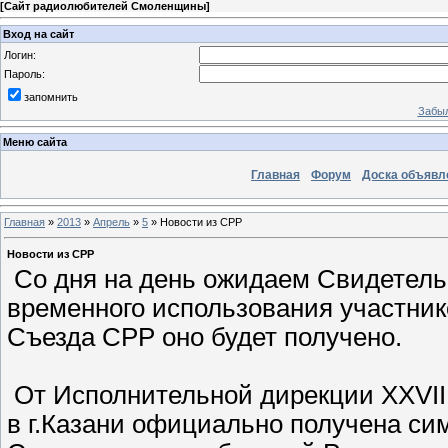
[
Сайт радиолюбителей Смоленщины
]
Вход на сайт
Логин:
Пароль:
запомнить
Забыл
Меню сайта
Главная
Форум
Доска объявл
Главная
»
2013
»
Апрель
»
5
» Новости из СРР
Новости из СРР
Со дня на день ожидаем Свидетель
временного использования участник
Съезда СРР оно будет получено.
От Исполнительной дирекции XXVII
в г.Казани официально получена с